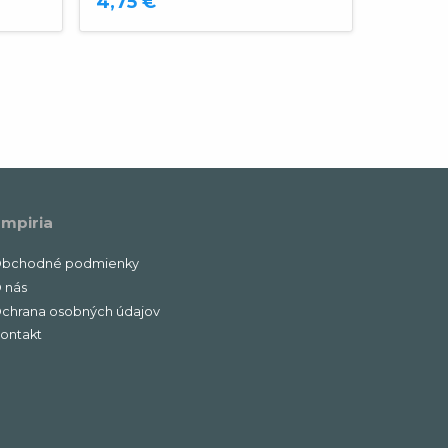
4,75 €
0,67 €
mpiria
bchodné podmienky
 nás
chrana osobných údajov
ontakt