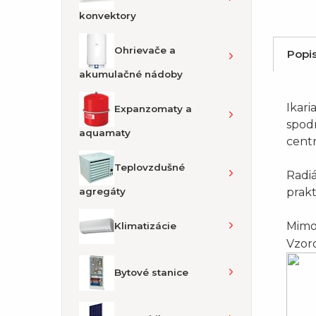
konvektory
Ohrievače a
Popi
akumulačné nádoby
Ikari
Expanzomaty a
spodn
aquamaty
centr
Teplovzdušné
Radiá
prakt
agregáty
Mimo 
Klimatizácie
Vzoro
Bytové stanice