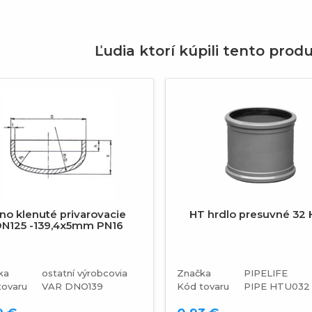
Ľudia ktorí kúpili tento produ
revious
no klenuté privarovacie
HT hrdlo presuvné 32
N125 -139,4x5mm PN16
ka
ostatní výrobcovia
Značka
PIPELIFE
tovaru
VAR DNO139
Kód tovaru
PIPE HTU032