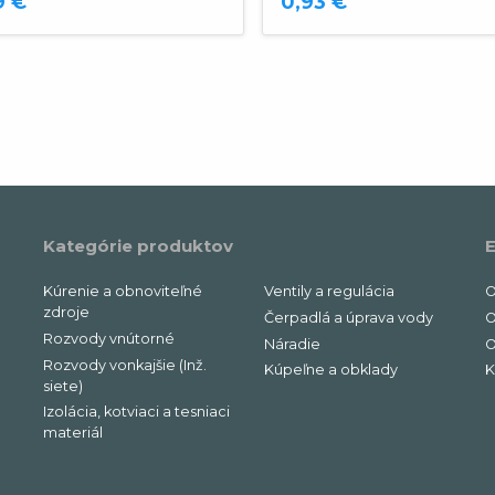
9 €
0,93 €
Kategórie produktov
E
Kúrenie a obnoviteľné
Ventily a regulácia
O
zdroje
Čerpadlá a úprava vody
O
Rozvody vnútorné
Náradie
O
Rozvody vonkajšie (Inž.
Kúpeľne a obklady
K
siete)
Izolácia, kotviaci a tesniaci
materiál