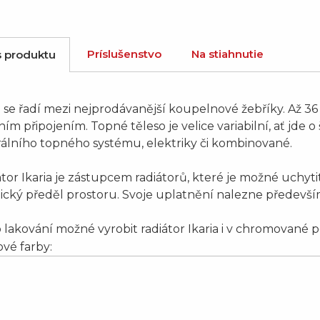
Príslušenstvo
Na stiahnutie
s produktu
a se řadí mezi nejprodávanější koupelnové žebříky. Až 3
ím připojením. Topné těleso je velice variabilní, ať jde o š
álního topného systému, elektriky či kombinované.
tor Ikaria je zástupcem radiátorů, které je možné uchytit 
ický předěl prostoru. Svoje uplatnění nalezne předevš
lakování možné vyrobit radiátor Ikaria i v chromované 
vé farby: