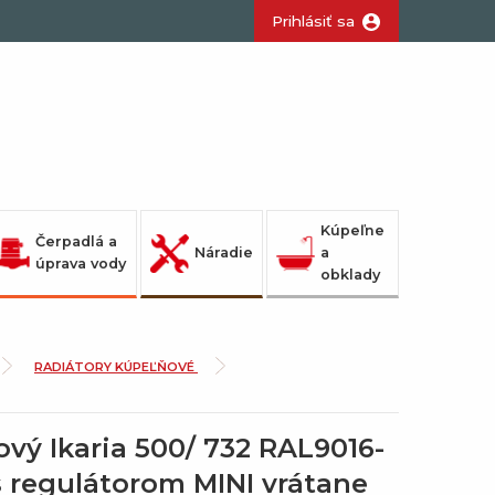
Prihlásiť sa
Kúpeľne
Čerpadlá a
Náradie
a
úprava vody
obklady
RADIÁTORY KÚPEĽŇOVÉ
vý Ikaria 500/ 732 RAL9016-
 s regulátorom MINI vrátane