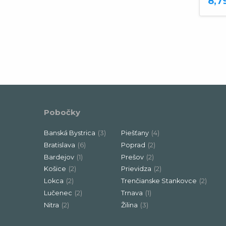
22,10 €
8,7
Pobočky
Banská Bystrica
(3)
Piešťany
(4)
Bratislava
(6)
Poprad
(2)
Bardejov
(1)
Prešov
(2)
Košice
(2)
Prievidza
(2)
Lokca
(2)
Trenčianske Stankovce
(2)
Lučenec
(2)
Trnava
(1)
Nitra
(2)
Žilina
(3)