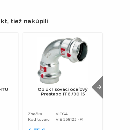
kt, tiež nakúpili
Next
 HTU
Oblúk lisovací oceľový
Tesnen
Prestabo 1116 /90 15
vod
T=v
Značka
VIEGA
Značka
Kód tovaru
VIE 558123 -F1
Kód tova