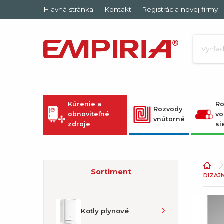
Hlavná stránka
Kontakt
Registrácia novej firmy
Kúrenie a
Ro
Rozvody
obnoviteľné
vo
vnútorné
zdroje
si
Sortiment
DIZAJ
Kotly plynové