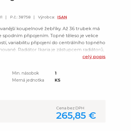
01
P.č.: 38758
Výrobca:
ISAN
dávanější koupelnové žebříky. Až 36 trubek má
e spodním připojením. Topné těleso je velice
ikostí, variabilitu připojení do centrálního topného
nované. Radiátor Ikaria je zástupcem radiátorů,
nožky k zemi a vytvořit jím tak praktický předěl
celý popis
Min. násobok
1
Merná jednotka
KS
Cena bez DPH
265,85 €