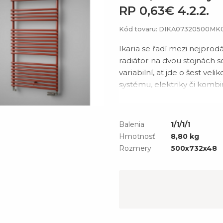
RP 0,63€ 4.2.2.
Kód tovaru: DIKA07320500MK
Ikaria se řadí mezi nejpro
radiátor na dvou stojnách s
variabilní, ať jde o šest vel
systému, elektriky či kombi
které je možné uchytit i na 
prostoru. Svoje uplatn
Balenia
1/1/1/1
Hmotnosť
8,80 kg
Rozmery
500x732x48