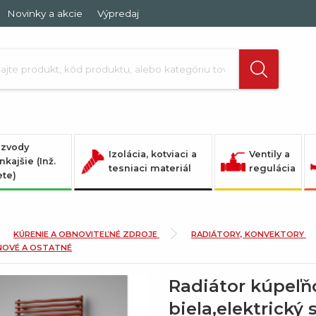
Novinky a akcie
Výpredaj
zvody
Izolácia, kotviaci a
Ventily a
nkajšie (Inž.
tesniaci materiál
regulácia
ete)
KÚRENIE A OBNOVITEĽNÉ ZDROJE
RADIÁTORY, KONVEKTORY
NOVÉ A OSTATNÉ
Radiátor kúpeľňo
biela,elektrický