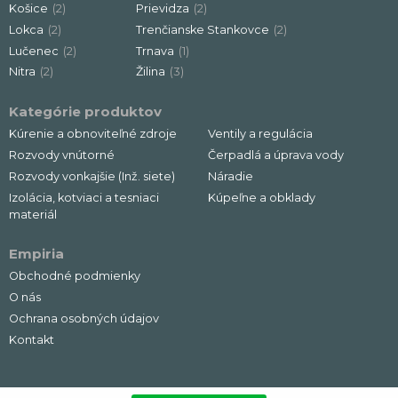
Košice
(2)
Prievidza
(2)
Lokca
(2)
Trenčianske Stankovce
(2)
Lučenec
(2)
Trnava
(1)
Nitra
(2)
Žilina
(3)
Kategórie produktov
Kúrenie a obnoviteľné zdroje
Ventily a regulácia
Rozvody vnútorné
Čerpadlá a úprava vody
Rozvody vonkajšie (Inž. siete)
Náradie
Izolácia, kotviaci a tesniaci
Kúpeľne a obklady
materiál
Empiria
Obchodné podmienky
O nás
Ochrana osobných údajov
Kontakt