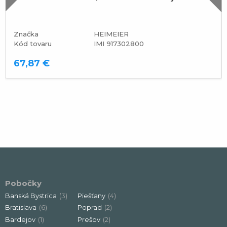
Značka
HEIMEIER
Kód tovaru
IMI 917302800
67,87 €
Pobočky
Banská Bystrica
(3)
Piešťany
(4)
Bratislava
(6)
Poprad
(2)
Bardejov
(1)
Prešov
(2)