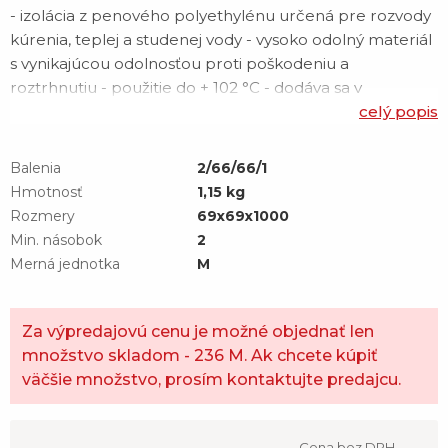
- izolácia z penového polyethylénu určená pre rozvody
kúrenia, teplej a studenej vody - vysoko odolný materiál
s vynikajúcou odolnosťou proti poškodeniu a
roztrhnutiu - použitie do + 102 °C - dodáva sa v
priemeroch 12-114 mm, hrúbka 5,9,13,20,25 až 30 mm,
celý popis
hadice sú 2 m dlhé - spája sa pomocou sponiek, lepidla
alebo pásky
Balenia
2/66/66/1
Hmotnosť
1,15 kg
Rozmery
69x69x1000
Min. násobok
2
Merná jednotka
M
Za výpredajovú cenu je možné objednať len
množstvo skladom - 236 M. Ak chcete kúpiť
väčšie množstvo, prosím kontaktujte predajcu.
Cena bez DPH