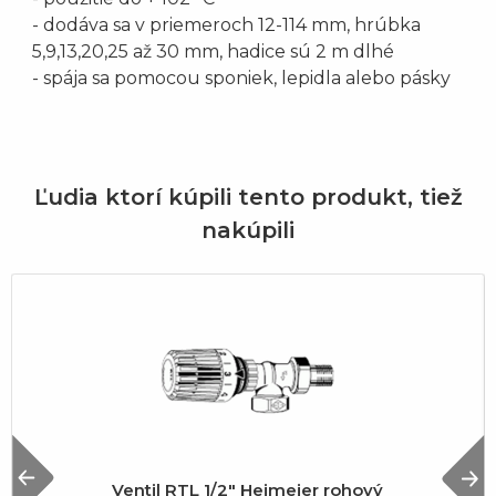
- dodáva sa v priemeroch 12-114 mm, hrúbka
5,9,13,20,25 až 30 mm, hadice sú 2 m dlhé
- spája sa pomocou sponiek, lepidla alebo pásky
Ľudia ktorí kúpili tento produkt, tiež
nakúpili
Previous
N
Ventil RTL 1/2" Heimeier rohový