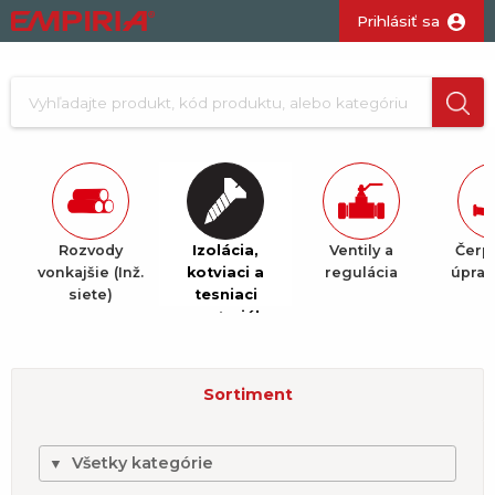
Prihlásiť sa
Rozvody
Izolácia,
Ventily a
Čerp
vonkajšie (Inž.
kotviaci a
regulácia
úprav
siete)
tesniaci
materiál
Sortiment
Všetky kategórie
▼