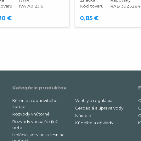
tovaru
IVA A012J16
Kód tovaru
RAB 3925284
20 €
0,85 €
Kategórie produktov
E
Kúrenie a obnoviteľné
Ventily a regulácia
O
zdroje
Čerpadlá a úprava vody
O
Rozvody vnútorné
Náradie
O
Rozvody vonkajšie (Inž.
Kúpeľne a obklady
K
siete)
Izolácia, kotviaci a tesniaci
materiál