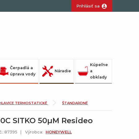
Prihlásiť sa
Kúpeľne
Čerpadlá a
Náradie
a
úprava vody
obklady
HLAVICE TERMOSTATICKÉ
ŠTANDARDNÉ
00C SITKO 50µM Resideo
č.: 87395
Výrobca:
HONEYWELL