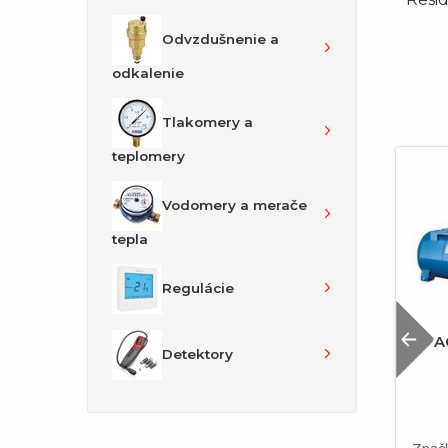
Odvzdušnenie a
odkalenie
Tlakomery a
teplomery
Vodomery a merače
tepla
Regulácie
P
T-KUS
HT zátka 50 HTM
A
Detektory
16x32
Značka
PIPELIFE
Znač