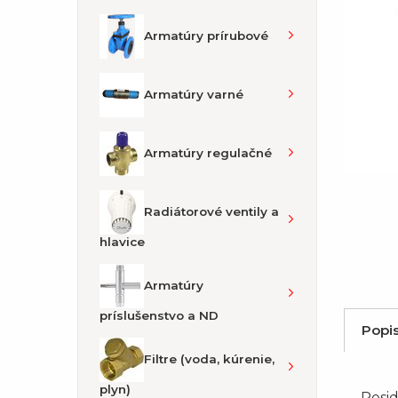
Armatúry prírubové
Armatúry varné
Armatúry regulačné
Radiátorové ventily a
hlavice
Armatúry
príslušenstvo a ND
Popi
Filtre (voda, kúrenie,
plyn)
Resi