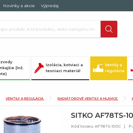
Novinky a akcie
Výpredaj
zvody
Izolácia, kotviaci a
Ventily a
nkajšie (Inž.
tesniaci materiál
regulácia
ete)
VENTILY A REGULÁCIA
RADIÁTOROVÉ VENTILY A HLAVICE
SITKO AF78TS-1
Kód tovaru: AF78TS-100C
P.