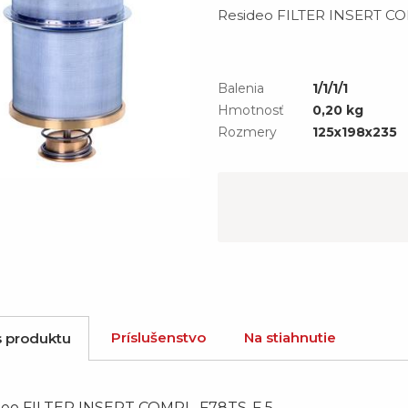
Resideo FILTER INSERT CO
Balenia
1/1/1/1
Hmotnosť
0,20 kg
Rozmery
125x198x235
Príslušenstvo
Na stiahnutie
s produktu
deo FILTER INSERT COMPL. F78TS-F 5