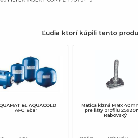
Ľudia ktorí kúpili tento produ
revious
QUAMAT 8L AQUACOLD
Matica klzná M 8x 40m
AFC, 8bar
pre lišty profilu 25x
Rabovský
ka
IVAR
Značka
Rabovsky