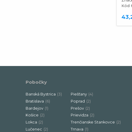
Kód tovaru
PIPE HTM050
Kód 
0,50 €
43,
Pobočky
Banská Bystrica
(3)
Piešťany
(4)
Bratislava
(6)
Poprad
(2)
Bardejov
(1)
Prešov
(2)
Košice
(2)
Prievidza
(2)
Lokca
(2)
Trenčianske Stankovce
(2)
Lučenec
(2)
Trnava
(1)