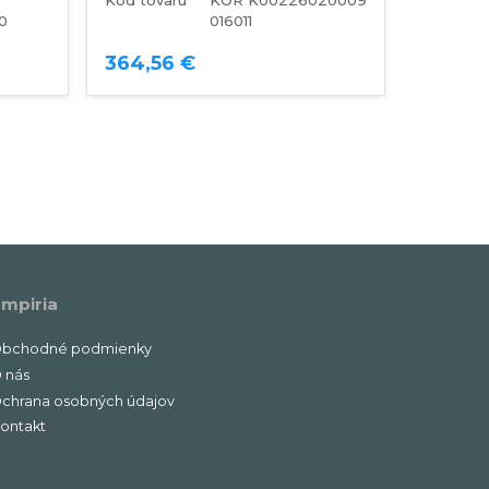
0
016011
Kód tova
364,56 €
17,60 
mpiria
bchodné podmienky
 nás
chrana osobných údajov
ontakt