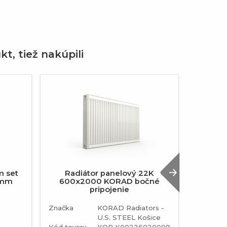
kt, tiež nakúpili
Next
m set
Radiátor panelový 22K
IVAR pl
20mm
600x2000 KORAD bočné
pripojenie
Značka
KORAD Radiators -
U.S. STEEL Košice
Kód tovaru
KOR K00226020009
Značka