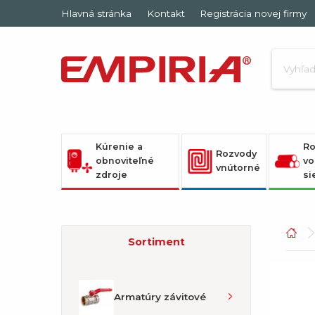
Hlavná stránka
Kontakt
Registrácia novej firmy
Kúrenie a
Ro
Rozvody
obnoviteľné
vo
vnútorné
zdroje
si
Sortiment
Armatúry závitové