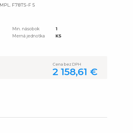
MPL. F78TS-F 5
Min. násobok
1
Merná jednotka
KS
Cena bez DPH
2 158,61 €