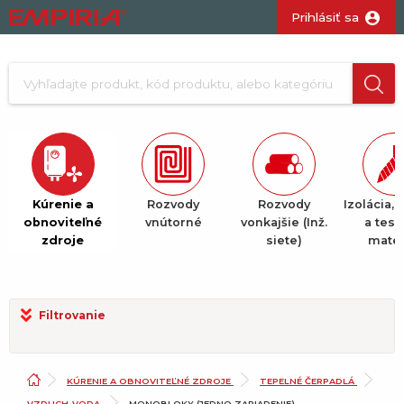
Prihlásiť sa
Kúrenie a
Rozvody
Rozvody
Izolácia, 
obnoviteľné
vnútorné
vonkajšie (Inž.
a tesn
zdroje
siete)
mater
Filtrovanie
KÚRENIE A OBNOVITEĽNÉ ZDROJE
TEPELNÉ ČERPADLÁ
VZDUCH-VODA
MONOBLOKY (JEDNO ZARIADENIE)