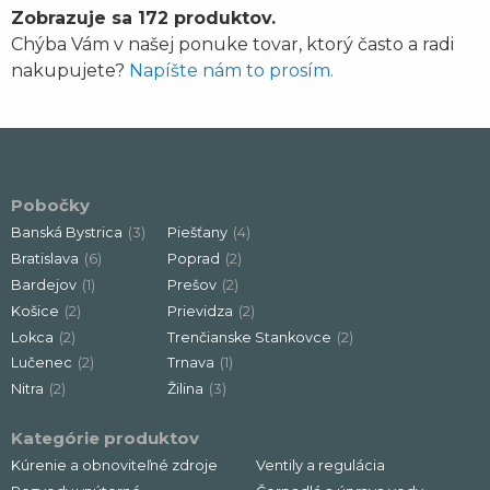
Zobrazuje sa 172 produktov.
Chýba Vám v našej ponuke tovar, ktorý často a radi
nakupujete?
Napíšte nám to prosím.
Pobočky
Banská Bystrica
(3)
Piešťany
(4)
Bratislava
(6)
Poprad
(2)
Bardejov
(1)
Prešov
(2)
Košice
(2)
Prievidza
(2)
Lokca
(2)
Trenčianske Stankovce
(2)
Lučenec
(2)
Trnava
(1)
Nitra
(2)
Žilina
(3)
Kategórie produktov
Kúrenie a obnoviteľné zdroje
Ventily a regulácia