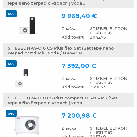
tepelného čerpadlo vzduch | voda...
set
9 968,40 €
Značka
STIEBEL ELTRON
/ Tatramat
Kód tovaru
204275
STIEBEL HPA-O 6 CS Plus flex Set (Set tepelneho
cerpadlo vzduch | voda / HPA-O 8...
set
7 392,00 €
Značka
STIEBEL ELTRON
/ Tatramat
Kód tovaru
239053
STIEBEL HPA-O 8 CS Plus compact D Set VM3 (Set
tepelného čerpadlo vzduch | voda ...
set
7 200,98 €
Značka
STIEBEL ELTRON
/ Tatramat
Kód tovaru
205349