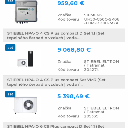
set
959,60 €
Značka
SIEMENS
Kód tovaru
UH50-C60C-SK06
-E0M-BB00-M2A
STIEBEL HPA-O 4 CS Plus compact D Set 1.1 (Set
tepelného čerpadlo vzduch | voda...
set
9 068,80 €
Značka
STIEBEL ELTRON
/ Tatramat
Kód tovaru
204274
STIEBEL HPA-O 4 CS Plus compact Set VM3 (Set
tepelného čerpadlo vzduch | voda / ...
set
5 398,49 €
Značka
STIEBEL ELTRON
/ Tatramat
Kód tovaru
205339
STIEBEL HPA-O 6 CS Plus compact D Set 1.1 (Set