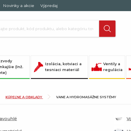
Novinky a akcie
Výpredaj
zvody
Izolácia, kotviaci a
Ventily a
nkajšie (Inž.
tesniaci materiál
regulácia
ete)
KÚPEĽNE A OBKLADY
VANE A HYDROMASÁŽNE SYSTÉMY
avouhlé
V