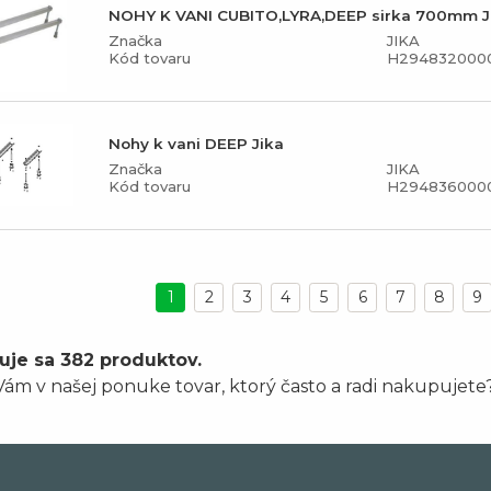
NOHY K VANI CUBITO,LYRA,DEEP sirka 700mm J
Značka
JIKA
Kód tovaru
H294832000
Nohy k vani DEEP Jika
Značka
JIKA
Kód tovaru
H294836000
1
2
3
4
5
6
7
8
9
uje sa 382 produktov.
ám v našej ponuke tovar, ktorý často a radi nakupujete