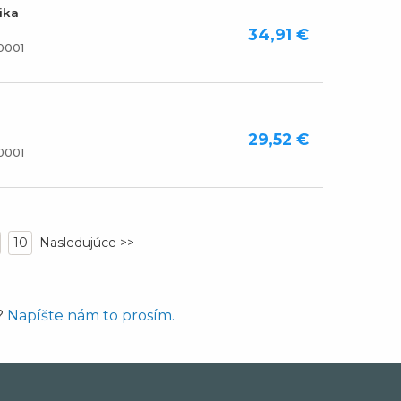
ika
34,91 €
0001
29,52 €
0001
10
?
Napíšte nám to prosím.