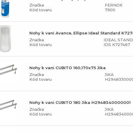
Značka
FERNOX
Kód tovaru
7900
Nohy k vani Avance, Ellipse Ideal Standard K72
Značka
IDEAL STAN
Kód tovaru
IDS K727467
Nohy k vani CUBITO 160,170x75 Jika
Značka
JIKA
Kód tovaru
H294833000
Nohy k vani CUBITO 180 Jika H2948340000001
Značka
JIKA
Kód tovaru
H294834000