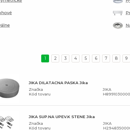
ymetrické
H
ohové
P
álne
N
1
2
3
4
5
6
7
8
9
JIKA DILATACNA PASKA Jika
Značka
JIKA
Kód tovaru
H8991030000
JIKA SUP.NA UPEV.K STENE Jika
Značka
JIKA
Kód tovaru
H294835000