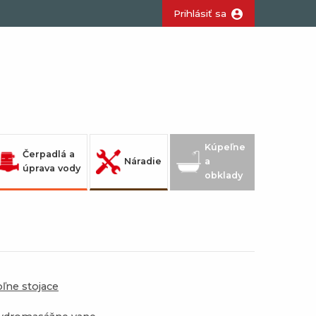
Prihlásiť sa
Kúpeľne
Čerpadlá a
Náradie
a
úprava vody
obklady
oľne stojace