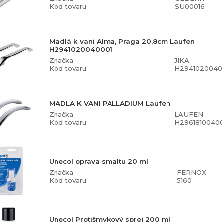
Kód tovaru
SU00016
Madlá k vani Alma, Praga 20,8cm Laufen
H2941020040001
Značka
JIKA
Kód tovaru
H2941020040
MADLA K VANI PALLADIUM Laufen
Značka
LAUFEN
Kód tovaru
H2961810040
Unecol oprava smaltu 20 ml
Značka
FERNOX
Kód tovaru
5160
Unecol Protišmykový sprej 200 ml