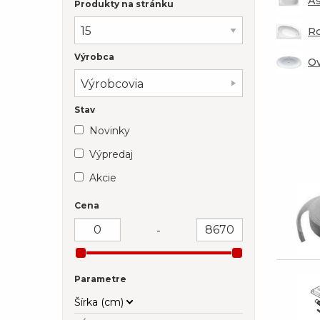
As
Produkty na stránku
R
Výrobca
Ov
Výrobcovia
Stav
Novinky
Výpredaj
Akcie
Cena
-
Parametre
Šírka (cm)