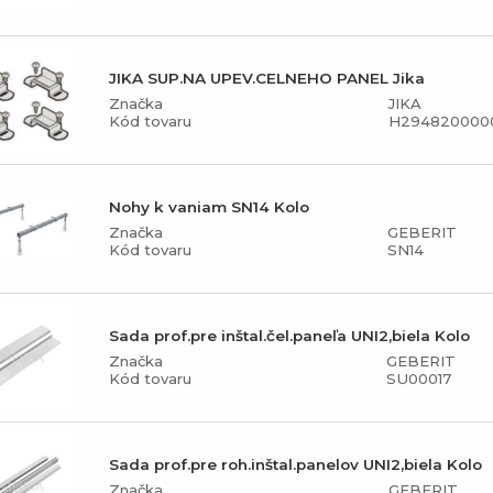
JIKA SUP.NA UPEV.CELNEHO PANEL Jika
Značka
JIKA
Kód tovaru
H294820000
Nohy k vaniam SN14 Kolo
Značka
GEBERIT
Kód tovaru
SN14
Sada prof.pre inštal.čel.paneľa UNI2,biela Kolo
Značka
GEBERIT
Kód tovaru
SU00017
Sada prof.pre roh.inštal.panelov UNI2,biela Kolo
Značka
GEBERIT