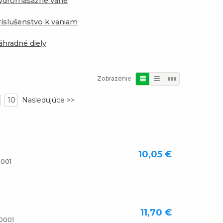
ydromasážne vane
ríslušenstvo k vaniam
áhradné diely
Zobrazenie
10
10,05 €
001
11,70 €
0001