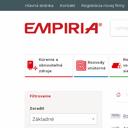
Hlavná stránka
Kontakt
Registrácia novej firmy
Kúrenie a
Ro
Rozvody
obnoviteľné
vo
vnútorné
zdroje
si
Filtrovanie
Zoradiť
Pr