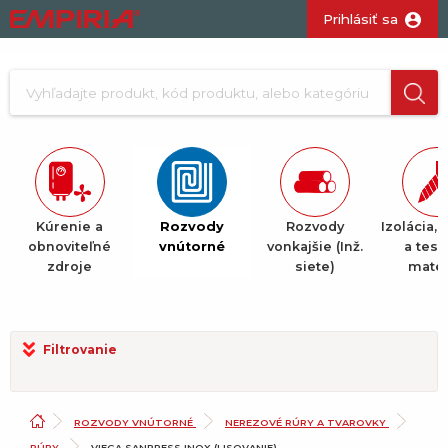
Prihlásiť sa
Kúrenie a
Rozvody
Rozvody
Izolácia, 
obnoviteľné
vnútorné
vonkajšie (Inž.
a tesn
zdroje
siete)
mater
Filtrovanie
ROZVODY VNÚTORNÉ
NEREZOVÉ RÚRY A TVAROVKY
RÚRY
VIEGA SANPRESS INOX (LISOVANIE)