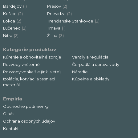
Bardejov
(1)
Prešov
(2)
Košice
(2)
Prievidza
(2)
Lokca
(2)
Trenčianske Stankovce
(2)
Lučenec
(2)
Trnava
(1)
Nitra
(2)
Žilina
(3)
Kategórie produktov
Kúrenie a obnoviteľné zdroje
Ventily a regulácia
Rozvody vnútorné
Čerpadlá a úprava vody
Rozvody vonkajšie (Inž. siete)
Náradie
Izolácia, kotviaci a tesniaci
Kúpeľne a obklady
materiál
Empiria
Obchodné podmienky
O nás
Ochrana osobných údajov
Kontakt