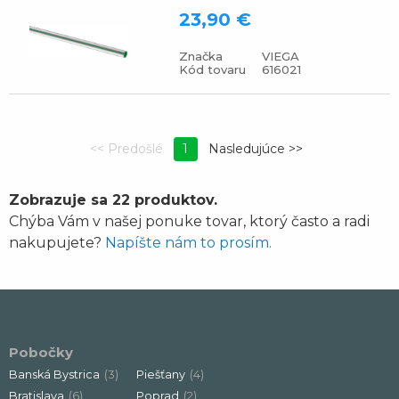
23,90 €
Značka
VIEGA
Kód tovaru
616021
1
Zobrazuje sa 22 produktov.
Chýba Vám v našej ponuke tovar, ktorý často a radi
nakupujete?
Napíšte nám to prosím.
Pobočky
Banská Bystrica
(3)
Piešťany
(4)
Bratislava
(6)
Poprad
(2)