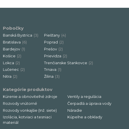
Pobočky
Banská Bystrica
(3)
Piešťany
(4)
Bratislava
(6)
Poprad
(2)
Bardejov
(1)
Prešov
(2)
Košice
(2)
Prievidza
(2)
Lokca
(2)
Trenčianske Stankovce
(2)
Lučenec
(2)
Trnava
(1)
Nitra
(2)
Žilina
(3)
Kategórie produktov
Kúrenie a obnoviteľné zdroje
Ventily a regulácia
Rozvody vnútorné
Čerpadlá a úprava vody
Rozvody vonkajšie (Inž. siete)
Náradie
Izolácia, kotviaci a tesniaci
Kúpeľne a obklady
materiál