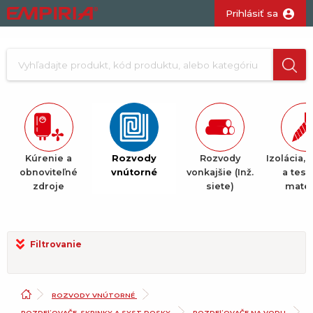
Prihlásiť sa
Kúrenie a
Rozvody
Rozvody
Izolácia, 
obnoviteľné
vnútorné
vonkajšie (Inž.
a tesn
zdroje
siete)
mater
Filtrovanie
ROZVODY VNÚTORNÉ
ROZDEĽOVAČE, SKRINKY A SYST.DOSKY
ROZDEĽOVAČE NA VODU