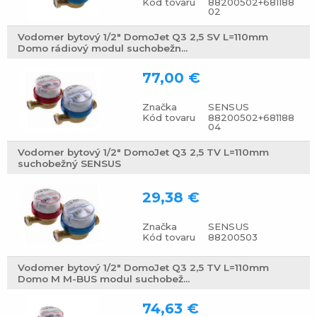
Kód tovaru
88200502+681188
02
Vodomer bytový 1/2" DomoJet Q3 2,5 SV L=110mm
Domo rádiový modul suchobežn...
77,00 €
Značka
SENSUS
Kód tovaru
88200502+681188
04
Vodomer bytový 1/2" DomoJet Q3 2,5 TV L=110mm
suchobežný SENSUS
29,38 €
Značka
SENSUS
Kód tovaru
88200503
Vodomer bytový 1/2" DomoJet Q3 2,5 TV L=110mm
Domo M M-BUS modul suchobež...
74,63 €