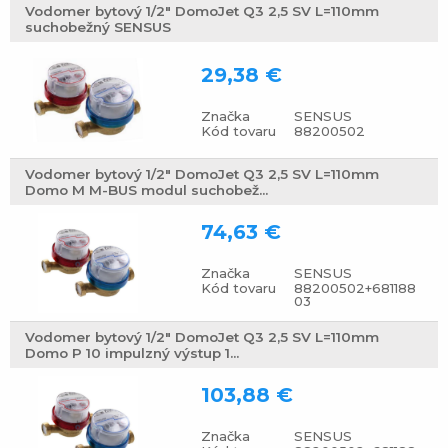
Vodomer bytový 1/2" DomoJet Q3 2,5 SV L=110mm
suchobežný SENSUS
29,38 €
Značka
SENSUS
Kód tovaru
88200502
Vodomer bytový 1/2" DomoJet Q3 2,5 SV L=110mm
Domo M M-BUS modul suchobež...
74,63 €
Značka
SENSUS
Kód tovaru
88200502+681188
03
Vodomer bytový 1/2" DomoJet Q3 2,5 SV L=110mm
Domo P 10 impulzný výstup 1...
103,88 €
Značka
SENSUS