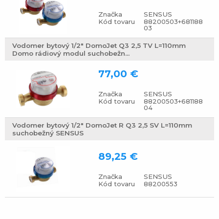
Značka
SENSUS
Kód tovaru
88200503+681188
03
Vodomer bytový 1/2" DomoJet Q3 2,5 TV L=110mm
Domo rádiový modul suchobežn...
77,00 €
Značka
SENSUS
Kód tovaru
88200503+681188
04
Vodomer bytový 1/2" DomoJet R Q3 2,5 SV L=110mm
suchobežný SENSUS
89,25 €
Značka
SENSUS
Kód tovaru
88200553