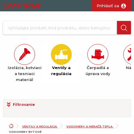
Prihlásiť sa
Izolácia, kotviaci
Ventily a
Čerpadlá a
Nár
ž.
a tesniaci
regulácia
úprava vody
materiál
Filtrovanie
VENTILY A REGULÁCIA
VODOMERY A MERAČE TEPLA
VODOMERY BYTOVÉ