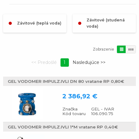
Závitové (studená
Závitové (teplá voda)
voda)
Zobrazenie
1
GEL VODOMER IMPULZ.IVLI DN 80 vratane RP 0,80€
2 386,92 €
Značka
GEL - IVAR
Kód tovaru
106.090.75
GEL VODOMER IMPULZ.IVLI 1"M vratane RP 0,40€