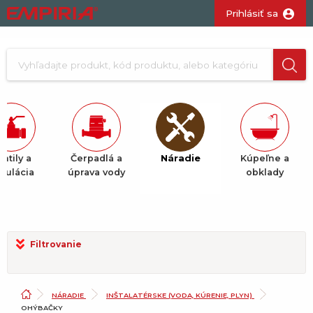
Prihlásiť sa
ntily a
Čerpadlá a
Náradie
Kúpeľne a
gulácia
úprava vody
obklady
Filtrovanie
NÁRADIE
INŠTALATÉRSKE (VODA, KÚRENIE, PLYN)
OHÝBAČKY