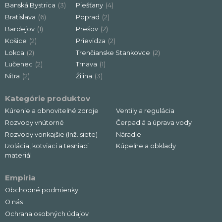
Banská Bystrica
(3)
Piešťany
(4)
Bratislava
(6)
Poprad
(2)
Bardejov
(1)
Prešov
(2)
Košice
(2)
Prievidza
(2)
Lokca
(2)
Trenčianske Stankovce
(2)
Lučenec
(2)
Trnava
(1)
Nitra
(2)
Žilina
(3)
Kategórie produktov
Kúrenie a obnoviteľné zdroje
Ventily a regulácia
Rozvody vnútorné
Čerpadlá a úprava vody
Rozvody vonkajšie (Inž. siete)
Náradie
Izolácia, kotviaci a tesniaci
Kúpeľne a obklady
materiál
Empiria
Obchodné podmienky
O nás
Ochrana osobných údajov