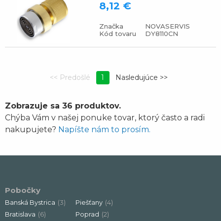
8,12 €
Značka
NOVASERVIS
Kód tovaru
DY8110CN
1
Zobrazuje sa 36 produktov.
Chýba Vám v našej ponuke tovar, ktorý často a radi
nakupujete?
Napíšte nám to prosím.
Pobočky
Banská Bystrica
(3)
Piešťany
(4)
Bratislava
(6)
Poprad
(2)