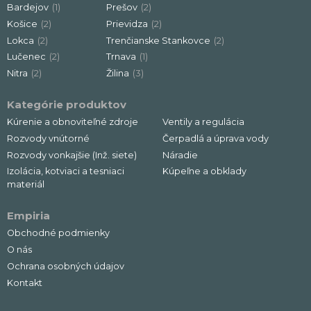
Bardejov
(1)
Prešov
(2)
Košice
(2)
Prievidza
(2)
Lokca
(2)
Trenčianske Stankovce
(2)
Lučenec
(2)
Trnava
(1)
Nitra
(2)
Žilina
(3)
Kategórie produktov
Kúrenie a obnoviteľné zdroje
Ventily a regulácia
Rozvody vnútorné
Čerpadlá a úprava vody
Rozvody vonkajšie (Inž. siete)
Náradie
Izolácia, kotviaci a tesniaci
Kúpeľne a obklady
materiál
Empiria
Obchodné podmienky
O nás
Ochrana osobných údajov
Kontakt