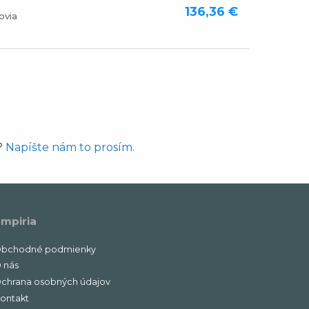
136,36 €
ovia
?
Napíšte nám to prosím.
mpiria
bchodné podmienky
 nás
chrana osobných údajov
ontakt