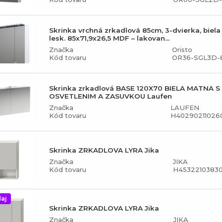
Skrinka vrchná zrkadlová 85cm, 3-dvierka, biela
lesk. 85x71,9x26,5 MDF – lakovan...
Značka
Oristo
Kód tovaru
OR36-SGL3D-8
Skrinka zrkadlová BASE 120X70 BIELA MATNA S
OSVETLENIM A ZASUVKOU Laufen
Značka
LAUFEN
Kód tovaru
H40290211026
Skrinka ZRKADLOVA LYRA Jika
Značka
JIKA
Kód tovaru
H45322103830
aj
Skrinka ZRKADLOVA LYRA Jika
Značka
JIKA