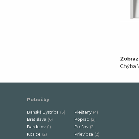
Zobraz
Chýba V
Pobočky
Banská Bystrica
(3)
Piešťany
(4)
Bratislava
(6)
Poprad
(2)
Bardejov
(1)
Prešov
(2)
Košice
(2)
Prievidza
(2)