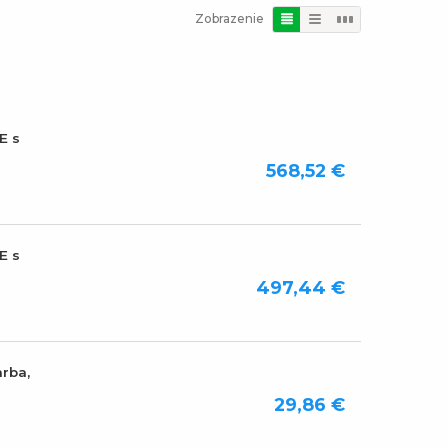
Zobrazenie
E s
568,52 €
E s
497,44 €
arba,
29,86 €