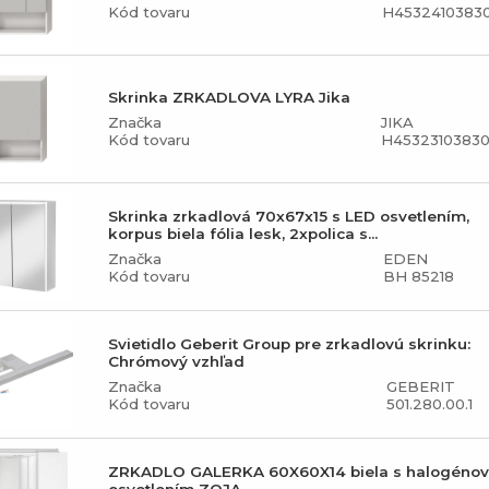
Kód tovaru
H45324103830
Skrinka ZRKADLOVA LYRA Jika
Značka
JIKA
Kód tovaru
H45323103830
Skrinka zrkadlová 70x67x15 s LED osvetlením,
korpus biela fólia lesk, 2xpolica s...
Značka
EDEN
Kód tovaru
BH 85218
Svietidlo Geberit Group pre zrkadlovú skrinku:
Chrómový vzhľad
Značka
GEBERIT
Kód tovaru
501.280.00.1
ZRKADLO GALERKA 60X60X14 biela s halogéno