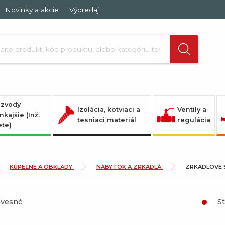
Novinky a akcie
Výpredaj
zvody
Izolácia, kotviaci a
Ventily a
nkajšie (Inž.
tesniaci materiál
regulácia
ete)
KÚPEĽNE A OBKLADY
NÁBYTOK A ZRKADLÁ
ZRKADLOVÉ 
ávesné
S