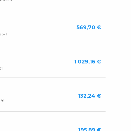
569,70 €
5-1
1 029,16 €
01
132,24 €
41
195,89 €