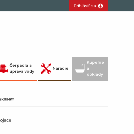
Prihlásiť sa
Kúpeľne
Čerpadlá a
Náradie
a
úprava vody
obklady
SKRINKY
tojace