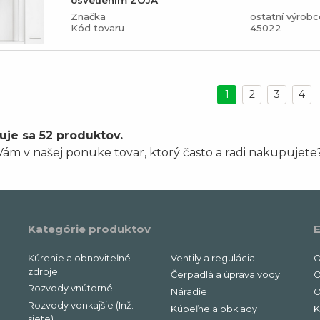
osvetlením ZOJA
Značka
ostatní výrobc
Kód tovaru
45022
1
2
3
4
uje sa 52 produktov.
ám v našej ponuke tovar, ktorý často a radi nakupujete
Kategórie produktov
E
Kúrenie a obnoviteľné
Ventily a regulácia
O
zdroje
Čerpadlá a úprava vody
O
Rozvody vnútorné
Náradie
O
Rozvody vonkajšie (Inž.
Kúpeľne a obklady
K
siete)