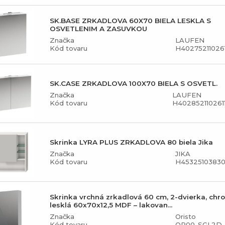
SK.BASE ZRKADLOVA 60X70 BIELA LESKLA S
OSVETLENIM A ZASUVKOU
Značka
LAUFEN
Kód tovaru
H402752110261
SK.CASE ZRKADLOVA 100X70 BIELA S OSVETL.
Značka
LAUFEN
Kód tovaru
H402852110261
Skrinka LYRA PLUS ZRKADLOVA 80 biela Jika
Značka
JIKA
Kód tovaru
H45325103830
Skrinka vrchná zrkadlová 60 cm, 2-dvierka, chr
lesklá 60x70x12,5 MDF – lakovan...
Značka
Oristo
Kód tovaru
OR00-SGL2D-