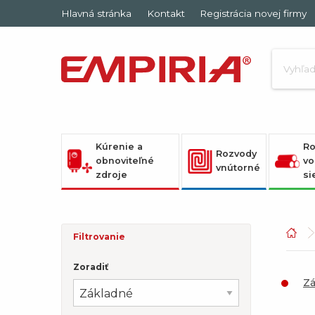
Hlavná stránka
Kontakt
Registrácia novej firmy
Kúrenie a
Ro
Rozvody
obnoviteľné
vo
vnútorné
zdroje
si
Filtrovanie
Zoradiť
Z