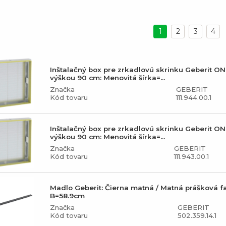
1
2
3
4
Inštalačný box pre zrkadlovú skrinku Geberit ON
výškou 90 cm: Menovitá šírka=...
Značka
GEBERIT
Kód tovaru
111.944.00.1
Inštalačný box pre zrkadlovú skrinku Geberit ON
výškou 90 cm: Menovitá šírka=...
Značka
GEBERIT
Kód tovaru
111.943.00.1
Madlo Geberit: Čierna matná / Matná prášková f
B=58.9cm
Značka
GEBERIT
Kód tovaru
502.359.14.1