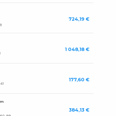
724,19 €
1
1 048,18 €
1
177,60 €
41
om
384,13 €
60-99