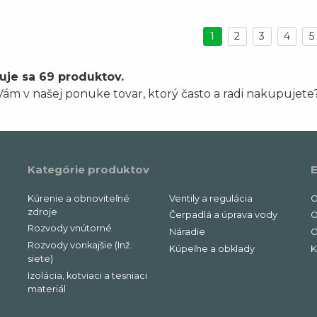
1
2
3
4
5
uje sa 69 produktov.
ám v našej ponuke tovar, ktorý často a radi nakupujete
Kategórie produktov
E
Kúrenie a obnoviteľné
Ventily a regulácia
O
zdroje
Čerpadlá a úprava vody
O
Rozvody vnútorné
Náradie
O
Rozvody vonkajšie (Inž.
Kúpeľne a obklady
K
siete)
Izolácia, kotviaci a tesniaci
materiál