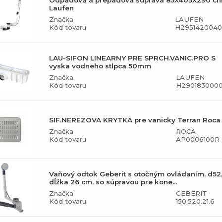
Odpadová a prepadová súprava 85X405X290 c
Laufen
Značka
LAUFEN
Kód tovaru
H2951420040
LAU-SIFON LINEARNY PRE SPRCH.VANIC.PRO S
vyska vodneho stlpca 50mm
Značka
LAUFEN
Kód tovaru
H2901830000
SIF.NEREZOVA KRYTKA pre vanicky Terran Roca
Značka
ROCA
Kód tovaru
AP0006100R
Vaňový odtok Geberit s otočným ovládaním, d52
dĺžka 26 cm, so súpravou pre kone...
Značka
GEBERIT
Kód tovaru
150.520.21.6