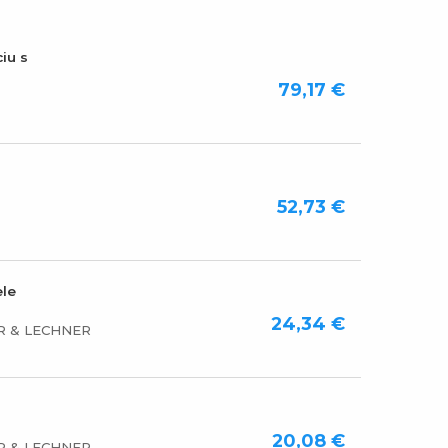
iu s
79,17 €
52,73 €
ele
24,34 €
R & LECHNER
20,08 €
R & LECHNER