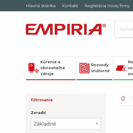
Hlavná stránka
Kontakt
Registrácia novej firmy
Kúrenie a
Ro
Rozvody
obnoviteľné
vo
vnútorné
zdroje
si
Filtrovanie
Zoradiť