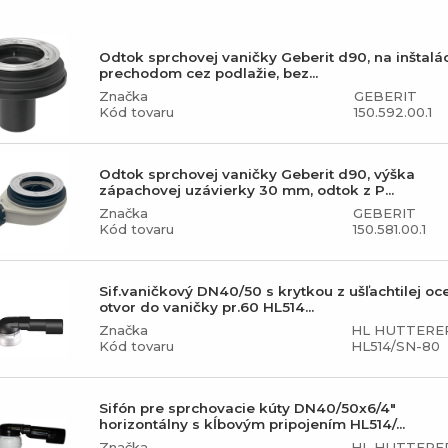
Odtok sprchovej vaničky Geberit d90, na inštalác
prechodom cez podlažie, bez...
Značka
GEBERIT
Kód tovaru
150.592.00.1
Odtok sprchovej vaničky Geberit d90, výška
zápachovej uzávierky 30 mm, odtok z P...
Značka
GEBERIT
Kód tovaru
150.581.00.1
Sif.vaničkový DN40/50 s krytkou z ušľachtilej oc
otvor do vaničky pr.60 HL514...
Značka
HL HUTTERE
Kód tovaru
HL514/SN-80
Sifón pre sprchovacie kúty DN40/50x6/4"
horizontálny s kĺbovým pripojením HL514/...
Značka
HL HUTTERE