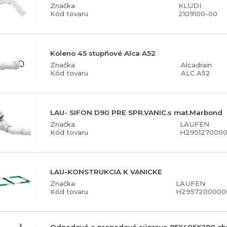
Značka
KLUDI
Kód tovaru
2109100-00
Koleno 45 stupňové Alca A52
Značka
Alcadrain
Kód tovaru
ALC A52
LAU- SIFON D90 PRE SPR.VANIC.s mat.Marbond
Značka
LAUFEN
Kód tovaru
H2951270000
LAU-KONSTRUKCIA K VANICKE
Značka
LAUFEN
Kód tovaru
H2957200000