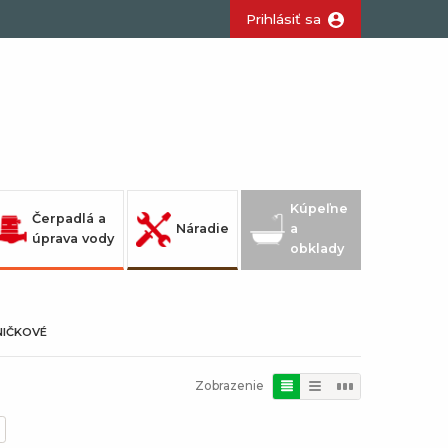
Prihlásiť sa
Kúpeľne
Čerpadlá a
Náradie
a
úprava vody
obklady
NIČKOVÉ
Zobrazenie