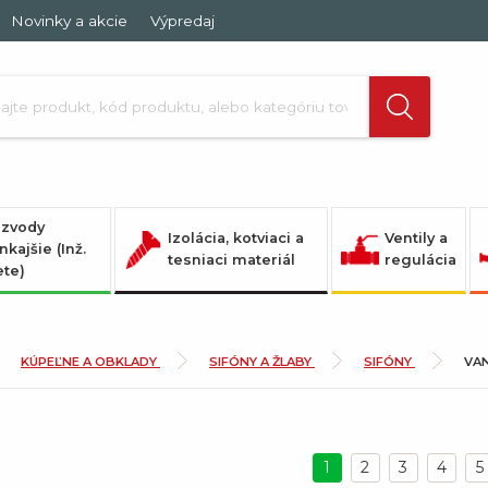
Novinky a akcie
Výpredaj
zvody
Izolácia, kotviaci a
Ventily a
nkajšie (Inž.
tesniaci materiál
regulácia
ete)
KÚPEĽNE A OBKLADY
SIFÓNY A ŽLABY
SIFÓNY
VA
1
2
3
4
5