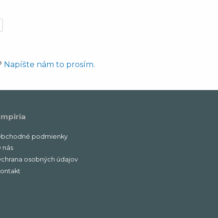
?
Napíšte nám to prosím.
mpiria
bchodné podmienky
 nás
chrana osobných údajov
ontakt