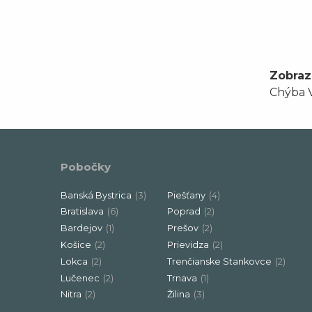
Zobraz
Chýba V
Pobočky
Banská Bystrica
(3)
Piešťany
(4)
Bratislava
(6)
Poprad
(2)
Bardejov
(1)
Prešov
(2)
Košice
(2)
Prievidza
(2)
Lokca
(2)
Trenčianske Stankovce
(2)
Lučenec
(2)
Trnava
(1)
Nitra
(2)
Žilina
(3)