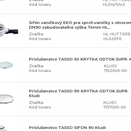
Kód tovaru
HL514/SN.0
Sifón vaničkový EKO pre sprch.vaničky s otvoro
DN90 zabudovateľná výška 74mm HL...
Značka
HL HUTTERE
Kód tovaru
HL520FE
Príslušenstvo TASSO 50 KRYTKA ODTOK.SUPR. K
Značka
KLUDI
Kód tovaru
7152005-00
Príslušenstvo TASSO 90 KRYTKA ODTOK.SUPR.
Kludi
Značka
KLUDI
Kód tovaru
7137005-00
Príslušenstvo TASSO SIFON 90 Kludi