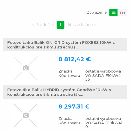
Zobrazenie
1
Fotovoltaika Balík ON-GRID systém FOXESS 10kW s
konštrukciou pre šikmú strechu (...
8 812,42 €
Značka
ostatní výrobcovia
Kód tovaru
VO SADA F10kW4
55
Fotovoltika Balík HYBRID systém GoodWe 10kW s
konštrukciou pre šikmú strechu (šk...
8 297,31 €
Značka
ostatní výrobcovia
Kód tovaru
VO SADA G10kW41
0