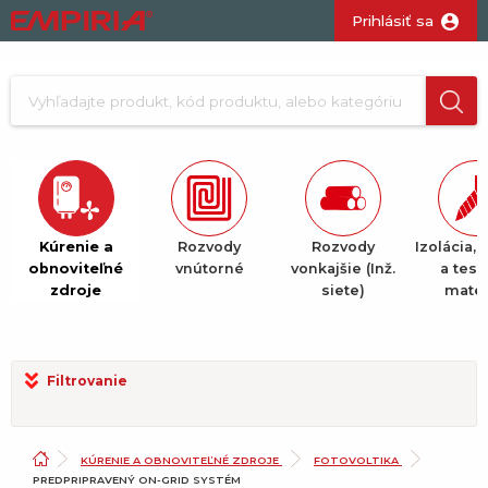
Prihlásiť sa
Kúrenie a
Rozvody
Rozvody
Izolácia, 
obnoviteľné
vnútorné
vonkajšie (Inž.
a tesn
zdroje
siete)
mater
Filtrovanie
KÚRENIE A OBNOVITEĽNÉ ZDROJE
FOTOVOLTIKA
PREDPRIPRAVENÝ ON-GRID SYSTÉM