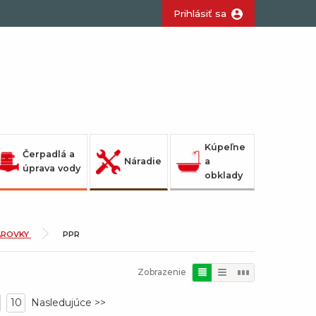
Prihlásiť sa
Kúpeľne
Čerpadlá a
Náradie
a
úprava vody
obklady
AROVKY
PPR
Zobrazenie
10