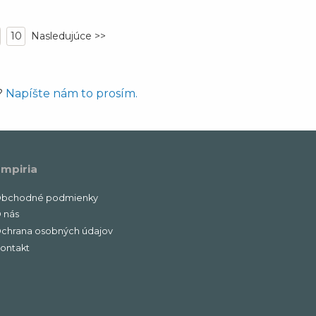
10
?
Napíšte nám to prosím.
mpiria
bchodné podmienky
 nás
chrana osobných údajov
ontakt