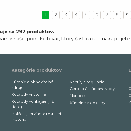
1
2
3
4
5
6
7
8
9
uje sa 292 produktov.
ám v našej ponuke tovar, ktorý často a radi nakupujete
Kategórie produktov
E
Kúrenie a obnoviteľné
Ventily a regulácia
O
zdroje
Čerpadlá a úprava vody
O
Rozvody vnútorné
Náradie
O
Rozvody vonkajšie (Inž.
Kúpeľne a obklady
K
siete)
Izolácia, kotviaci a tesniaci
materiál