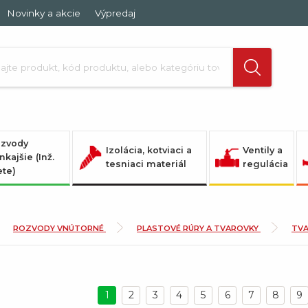
Novinky a akcie
Výpredaj
zvody
Izolácia, kotviaci a
Ventily a
nkajšie (Inž.
tesniaci materiál
regulácia
ete)
ROZVODY VNÚTORNÉ
PLASTOVÉ RÚRY A TVAROVKY
TV
1
2
3
4
5
6
7
8
9