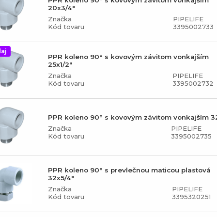
PPR koleno 90° s kovovým závitom vonkajším
20x3/4"
Značka
PIPELIFE
Kód tovaru
3395002733
aj
PPR koleno 90° s kovovým závitom vonkajším
25x1/2"
Značka
PIPELIFE
Kód tovaru
3395002732
PPR koleno 90° s kovovým závitom vonkajším 32
Značka
PIPELIFE
Kód tovaru
3395002735
PPR koleno 90° s prevlečnou maticou plastová
32x5/4"
Značka
PIPELIFE
Kód tovaru
3395320251