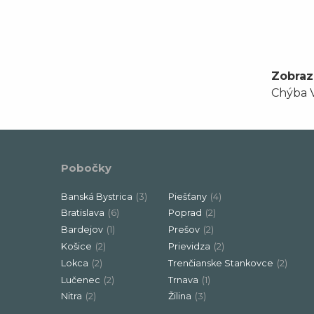
Zobraz
Chýba V
Pobočky
Banská Bystrica
(3)
Piešťany
(4)
Bratislava
(6)
Poprad
(2)
Bardejov
(1)
Prešov
(2)
Košice
(2)
Prievidza
(2)
Lokca
(2)
Trenčianske Stankovce
(2)
Lučenec
(2)
Trnava
(1)
Nitra
(2)
Žilina
(3)