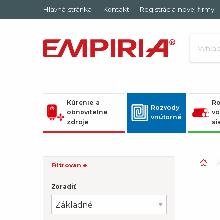
Hlavná stránka
Kontakt
Registrácia novej firmy
Kúrenie a
Ro
Rozvody
obnoviteľné
vo
vnútorné
zdroje
si
Filtrovanie
Zoradiť