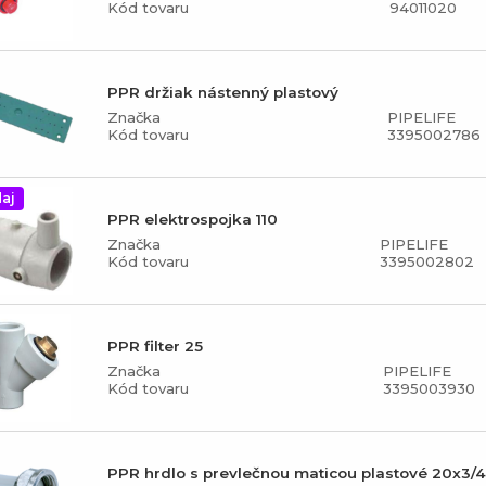
Kód tovaru
94011020
PPR držiak nástenný plastový
Značka
PIPELIFE
Kód tovaru
3395002786
aj
PPR elektrospojka 110
Značka
PIPELIFE
Kód tovaru
3395002802
PPR filter 25
Značka
PIPELIFE
Kód tovaru
3395003930
PPR hrdlo s prevlečnou maticou plastové 20x3/4