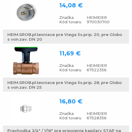
14,08 €
Značka
HEIMEIER
Kód tovaru
970030700
HEIM.SROB.pl.tesniace pre Viega lis.prip. 20, pre Globo
s von.zav. DN 20
11,69 €
Značka
HEIMEIER
Kód tovaru
67522356
HEIM.SROB.pl.tesniace pre Viega lis.prip. 28, pre Globo
s von.zav. DN 25
16,80 €
Značka
HEIMEIER
Kód tovaru
67528356
Prechodka 3/4" / 1/16" pre pripojenie kapilary STAP na