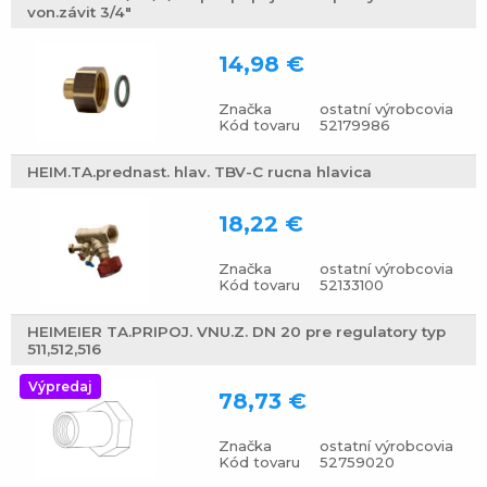
von.závit 3/4"
14,98 €
Značka
ostatní výrobcovia
Kód tovaru
52179986
HEIM.TA.prednast. hlav. TBV-C rucna hlavica
18,22 €
Značka
ostatní výrobcovia
Kód tovaru
52133100
HEIMEIER TA.PRIPOJ. VNU.Z. DN 20 pre regulatory typ
511,512,516
Výpredaj
78,73 €
Značka
ostatní výrobcovia
Kód tovaru
52759020