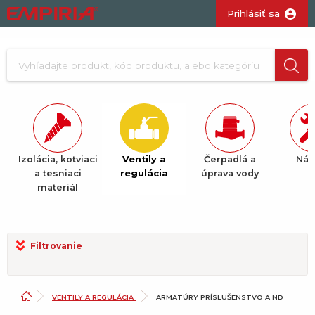
Prihlásiť sa
Izolácia, kotviaci
Ventily a
Čerpadlá a
Nár
ž.
a tesniaci
regulácia
úprava vody
materiál
Filtrovanie
VENTILY A REGULÁCIA
ARMATÚRY PRÍSLUŠENSTVO A ND