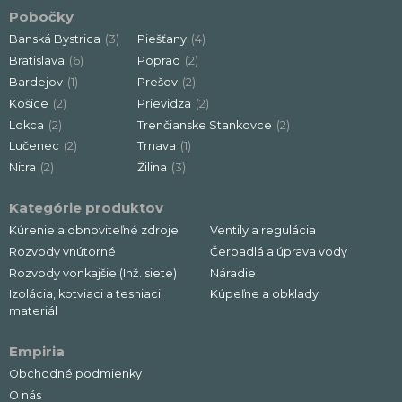
Pobočky
Banská Bystrica
(3)
Piešťany
(4)
Bratislava
(6)
Poprad
(2)
Bardejov
(1)
Prešov
(2)
Košice
(2)
Prievidza
(2)
Lokca
(2)
Trenčianske Stankovce
(2)
Lučenec
(2)
Trnava
(1)
Nitra
(2)
Žilina
(3)
Kategórie produktov
Kúrenie a obnoviteľné zdroje
Ventily a regulácia
Rozvody vnútorné
Čerpadlá a úprava vody
Rozvody vonkajšie (Inž. siete)
Náradie
Izolácia, kotviaci a tesniaci
Kúpeľne a obklady
materiál
Empiria
Obchodné podmienky
O nás