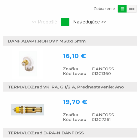
Zobrazenie
1
DANF.ADAPT.ROHOVY M30x1,5mm
16,10 €
Značka
DANFOSS
Kód tovaru
013G1360
TERM.VLOZ.rad.VK. RA, G 1/2 A, Prednastavenie: Áno
19,70 €
Značka
DANFOSS
Kód tovaru
013G7361
TERM.VLOZ.rad.D-RA-N DANFOSS