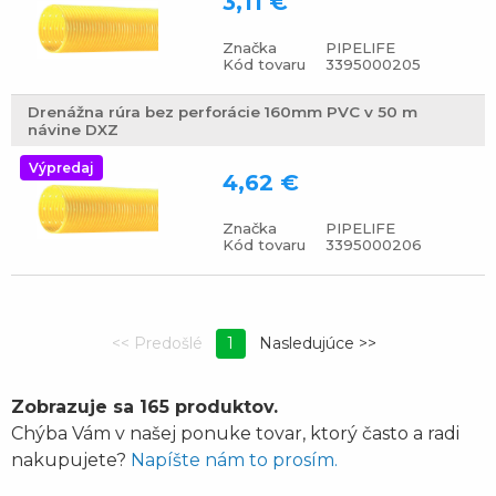
3,11 €
Značka
PIPELIFE
Kód tovaru
3395000205
Drenážna rúra bez perforácie 160mm PVC v 50 m
návine DXZ
Výpredaj
4,62 €
Značka
PIPELIFE
Kód tovaru
3395000206
1
Zobrazuje sa 165 produktov.
Chýba Vám v našej ponuke tovar, ktorý často a radi
nakupujete?
Napíšte nám to prosím.