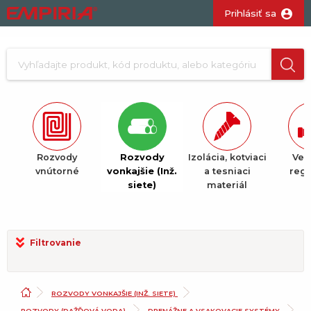
Prihlásiť sa
Rozvody
Rozvody
Izolácia, kotviaci
Vent
é
vnútorné
vonkajšie (Inž.
a tesniaci
regu
siete)
materiál
Filtrovanie
ROZVODY VONKAJŠIE (INŽ. SIETE)
ROZVODY (DAŽĎOVÁ VODA)
DRENÁŽNE A VSAKOVACIE SYSTÉMY