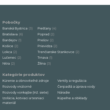
Pobočky
Banská Bystrica
(3)
Piešťany
(4)
Bratislava
(6)
Poprad
(2)
Bardejov
(1)
Prešov
(2)
Košice
(2)
Prievidza
(2)
Lokca
(2)
Trenčianske Stankovce
(2)
Lučenec
(2)
Trnava
(1)
Nitra
(2)
Žilina
(3)
Kategórie produktov
Kúrenie a obnoviteľné zdroje
Ventily a regulácia
Rozvody vnútorné
Čerpadlá a úprava vody
Rozvody vonkajšie (Inž. siete)
Náradie
Izolácia, kotviaci a tesniaci
Kúpeľne a obklady
materiál