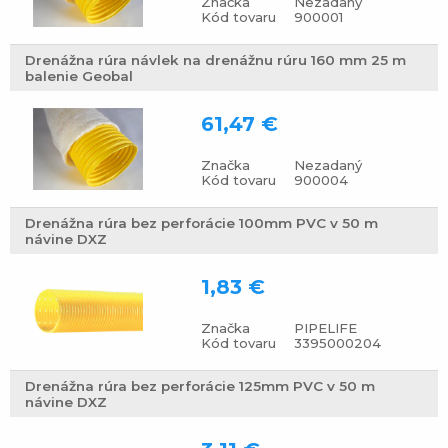
Značka
Nezadaný
Kód tovaru
900001
Drenážna rúra návlek na drenážnu rúru 160 mm 25 m
balenie Geobal
61,47 €
Značka
Nezadaný
Kód tovaru
900004
Drenážna rúra bez perforácie 100mm PVC v 50 m
návine DXZ
1,83 €
Značka
PIPELIFE
Kód tovaru
3395000204
Drenážna rúra bez perforácie 125mm PVC v 50 m
návine DXZ