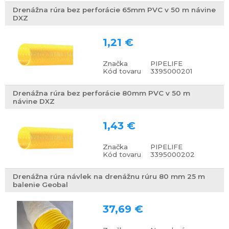
Drenážna rúra bez perforácie 65mm PVC v 50 m návine
DXZ
1,21 €
Značka
PIPELIFE
Kód tovaru
3395000201
Drenážna rúra bez perforácie 80mm PVC v 50 m
návine DXZ
1,43 €
Značka
PIPELIFE
Kód tovaru
3395000202
Drenážna rúra návlek na drenážnu rúru 80 mm 25 m
balenie Geobal
37,69 €