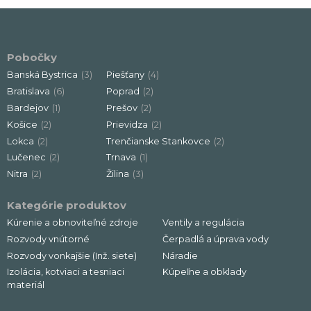
Pobočky
Banská Bystrica
(3)
Piešťany
(4)
Bratislava
(6)
Poprad
(2)
Bardejov
(1)
Prešov
(2)
Košice
(2)
Prievidza
(2)
Lokca
(2)
Trenčianske Stankovce
(2)
Lučenec
(2)
Trnava
(1)
Nitra
(2)
Žilina
(3)
Kategórie produktov
Kúrenie a obnoviteľné zdroje
Ventily a regulácia
Rozvody vnútorné
Čerpadlá a úprava vody
Rozvody vonkajšie (Inž. siete)
Náradie
Izolácia, kotviaci a tesniaci
Kúpeľne a obklady
materiál