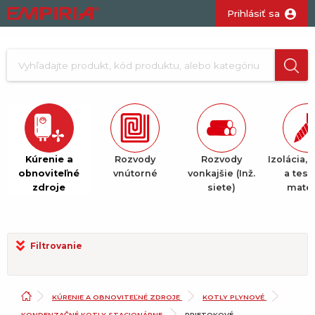
Prihlásiť sa
Kúrenie a
Rozvody
Rozvody
Izolácia, 
obnoviteľné
vnútorné
vonkajšie (Inž.
a tesn
zdroje
siete)
mater
Filtrovanie
KÚRENIE A OBNOVITEĽNÉ ZDROJE
KOTLY PLYNOVÉ
KONDENZAČNÉ KOTLY STACIONÁRNE
PRIETOKOVÉ