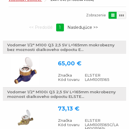
Zobrazenie
1
Vodomer 1/2" M100 Q3 2,5 SV L=165mm mokrobezny
bez moznosti dialkoveho odpoctu E...
65,00 €
Značka
ELSTER
Kód tovaru
LAM10015165
Vodomer 1/2" M100i Q3 2,5 SV L=165mm mokrobezny
moznost dialkoveho odpoctu ELSTE...
73,13 €
Značka
ELSTER
Kód tovaru
LAM10015165C/LA
M10015165i