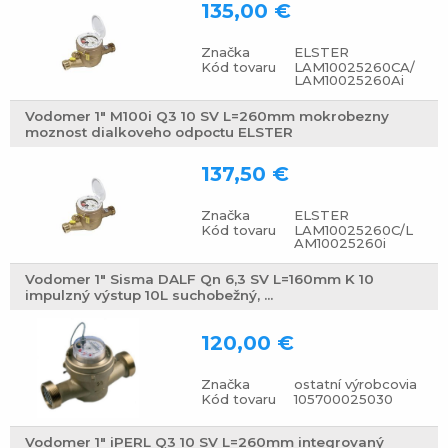
135,00 €
Značka
ELSTER
Kód tovaru
LAM10025260CA/
LAM10025260Ai
Vodomer 1" M100i Q3 10 SV L=260mm mokrobezny
moznost dialkoveho odpoctu ELSTER
137,50 €
Značka
ELSTER
Kód tovaru
LAM10025260C/L
AM10025260i
Vodomer 1" Sisma DALF Qn 6,3 SV L=160mm K 10
impulzný výstup 10L suchobežný, ...
120,00 €
Značka
ostatní výrobcovia
Kód tovaru
105700025030
Vodomer 1" iPERL Q3 10 SV L=260mm integrovaný