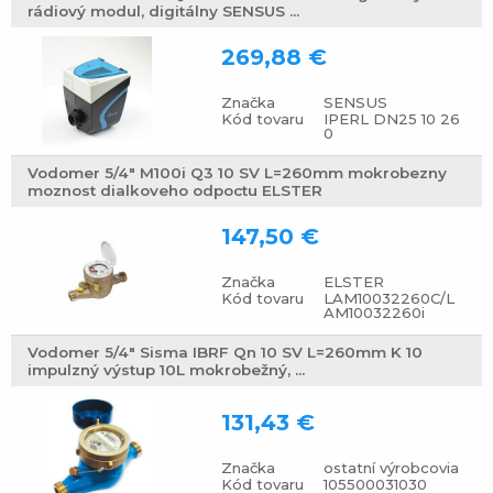
rádiový modul, digitálny SENSUS ...
269,88 €
Značka
SENSUS
Kód tovaru
IPERL DN25 10 26
0
Vodomer 5/4" M100i Q3 10 SV L=260mm mokrobezny
moznost dialkoveho odpoctu ELSTER
147,50 €
Značka
ELSTER
Kód tovaru
LAM10032260C/L
AM10032260i
Vodomer 5/4" Sisma IBRF Qn 10 SV L=260mm K 10
impulzný výstup 10L mokrobežný, ...
131,43 €
Značka
ostatní výrobcovia
Kód tovaru
105500031030