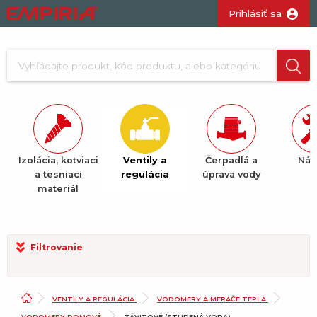
Prihlásiť sa
Izolácia, kotviaci
Ventily a
Čerpadlá a
Nár
ž.
a tesniaci
regulácia
úprava vody
materiál
Filtrovanie
VENTILY A REGULÁCIA
VODOMERY A MERAČE TEPLA
VODOMERY DOMOVÉ
ZÁVITOVÉ (STUDENÁ VODA)