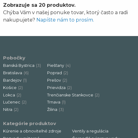
Zobrazuje sa 20 produktov.
Chýba Vám v našej ponuke tovar, ktorý často a radi
nakupujete?
Napíšte nám to prosím.
Pobočky
Banská Bystrica
(3)
Piešťany
(4)
Bratislava
(6)
Poprad
(2)
Bardejov
(1)
Prešov
(2)
Košice
(2)
Prievidza
(2)
Lokca
(2)
Trenčianske Stankovce
(2)
Lučenec
(2)
Trnava
(1)
Nitra
(2)
Žilina
(3)
Kategórie produktov
Kúrenie a obnoviteľné zdroje
Ventily a regulácia