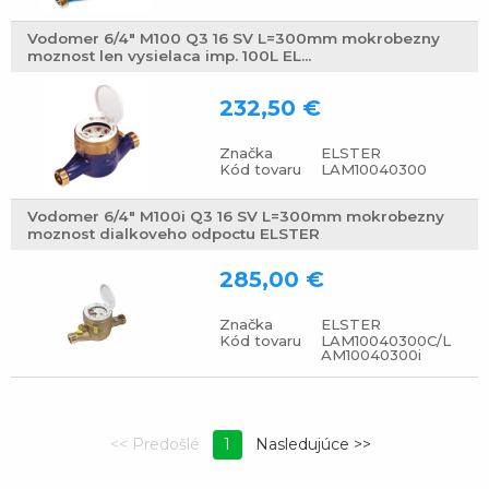
Vodomer 6/4" M100 Q3 16 SV L=300mm mokrobezny
moznost len vysielaca imp. 100L EL...
232,50 €
Značka
ELSTER
Kód tovaru
LAM10040300
Vodomer 6/4" M100i Q3 16 SV L=300mm mokrobezny
moznost dialkoveho odpoctu ELSTER
285,00 €
Značka
ELSTER
Kód tovaru
LAM10040300C/L
AM10040300i
1