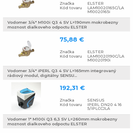
Značka
ELSTER
Kód tovaru
LAM10020165C/LA
M10020165i
Vodomer 3/4" M100i Q3 4 SV L=190mm mokrobezny
moznost dialkoveho odpoctu ELSTER
75,88 €
Značka
ELSTER
Kód tovaru
LAM10020190C/LA
M10020190i
Vodomer 3/4" iPERL Q3 4 SV L=165mm integrovaný
rádiový modul, digitálny SENSU...
192,31 €
Značka
SENSUS
Kód tovaru
IPERL DN20 4 16
5/IPLCCJLA
Vodomer 1" M100i Q3 6,3 SV L=260mm mokrobezny
moznost dialkoveho odpoctu ELSTER