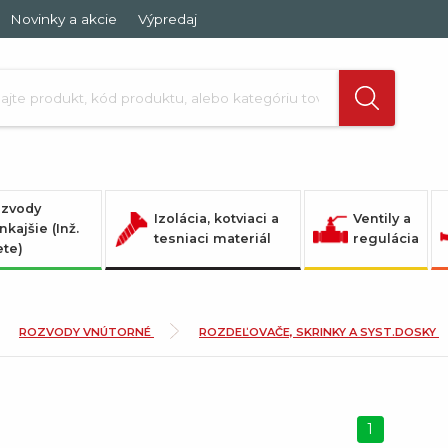
Novinky a akcie
Výpredaj
zvody
Izolácia, kotviaci a
Ventily a
nkajšie (Inž.
tesniaci materiál
regulácia
ete)
ROZVODY VNÚTORNÉ
ROZDEĽOVAČE, SKRINKY A SYST.DOSKY
1