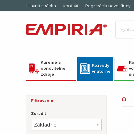
Hlavná stránka
Kontakt
Registrácia novej firmy
Kúrenie a
Ro
Rozvody
obnoviteľné
vo
vnútorné
zdroje
si
Filtrovanie
Zoradiť