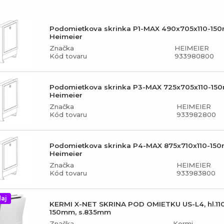
Podomietkova skrinka P1-MAX 490x705x110-15
Heimeier
Značka
HEIMEIER
Kód tovaru
933980800
Podomietkova skrinka P3-MAX 725x705x110-1
Heimeier
Značka
HEIMEIER
Kód tovaru
933982800
Podomietkova skrinka P4-MAX 875x710x110-15
Heimeier
Značka
HEIMEIER
Kód tovaru
933983800
aj
KERMI X-NET SKRINA POD OMIETKU US-L4, hl.11
150mm, s.835mm
Značka
Kermi