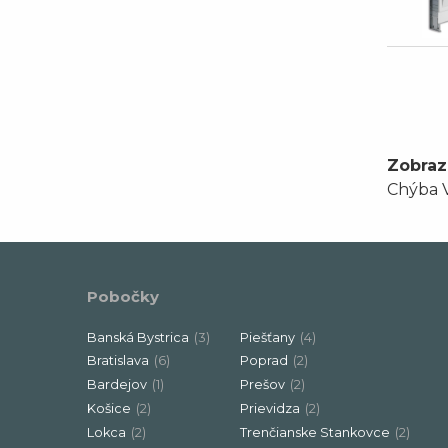
Zobraz
Chýba V
Pobočky
Banská Bystrica
(3)
Piešťany
(4)
Bratislava
(6)
Poprad
(2)
Bardejov
(1)
Prešov
(2)
Košice
(2)
Prievidza
(2)
Lokca
(2)
Trenčianske Stankovce
(2)