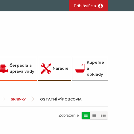
Prihlásiť sa
Kúpeľne
Čerpadlá a
Náradie
a
úprava vody
obklady
SKRINKY
OSTATNÍ VÝROBCOVIA
Zobrazenie