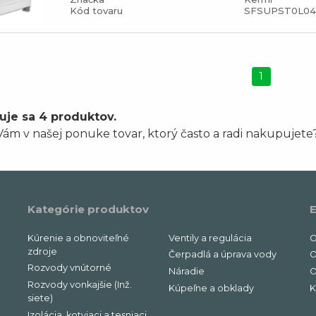
Kód tovaru
SFSUPST0L0
1
uje sa 4 produktov.
ám v našej ponuke tovar, ktorý často a radi nakupujete
Kategórie produktov
E
Kúrenie a obnoviteľné
Ventily a regulácia
O
zdroje
Čerpadlá a úprava vody
O
Rozvody vnútorné
Náradie
O
Rozvody vonkajšie (Inž.
Kúpeľne a obklady
K
siete)
Izolácia, kotviaci a tesniaci