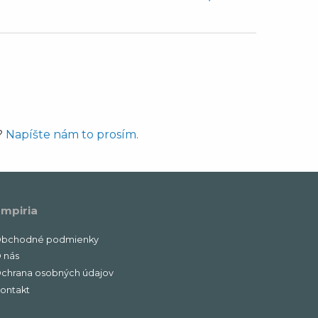
4
?
Napíšte nám to prosím.
mpiria
bchodné podmienky
 nás
chrana osobných údajov
ontakt