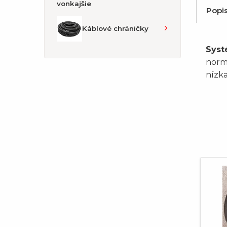
vonkajšie
Popi
Káblové chráničky
Syst
normo
nízka