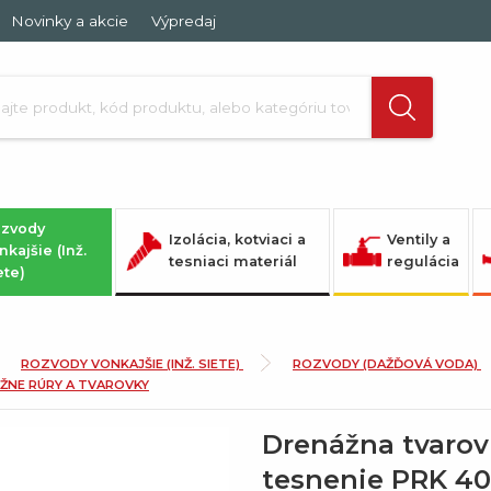
Novinky a akcie
Výpredaj
zvody
Izolácia, kotviaci a
Ventily a
nkajšie (Inž.
tesniaci materiál
regulácia
ete)
ROZVODY VONKAJŠIE (INŽ. SIETE)
ROZVODY (DAŽĎOVÁ VODA)
ŽNE RÚRY A TVAROVKY
Drenážna tvaro
tesnenie PRK 4