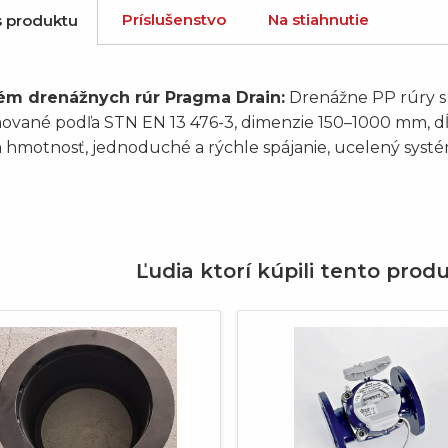
Príslušenstvo
Na stiahnutie
s produktu
ém drenážnych rúr Pragma Drain:
Drenážne PP rúry s
vané podľa STN EN 13 476-3, dimenzie 150–1000 mm, dĺžk
 hmotnosť, jednoduché a rýchle spájanie, ucelený systé
Ľudia ktorí kúpili tento produ