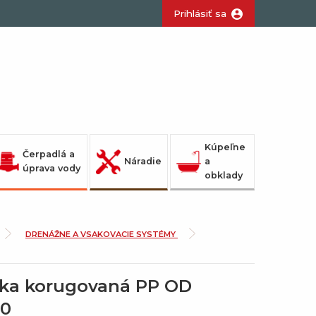
Prihlásiť sa
Kúpeľne
Čerpadlá a
Náradie
a
úprava vody
obklady
DRENÁŽNE A VSAKOVACIE SYSTÉMY
vka korugovaná PP OD
00