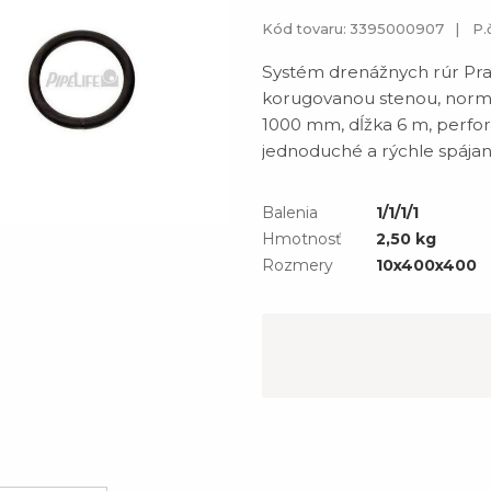
Kód tovaru: 3395000907
P.
Systém drenážnych rúr Pra
korugovanou stenou, normo
1000 mm, dĺžka 6 m, perforá
jednoduché a rýchle spájan
Balenia
1/1/1/1
Hmotnosť
2,50 kg
Rozmery
10x400x400