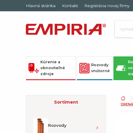
Hlavná stránka
Kontakt
Registrácia novej firmy
Kúrenie a
Ro
Rozvody
obnoviteľné
vo
vnútorné
zdroje
si
Sortiment
DRENÁ
Rozvody