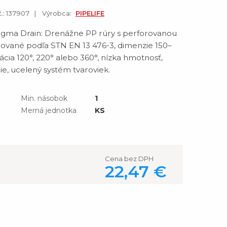
č.: 137907
Výrobca:
PIPELIFE
gma Drain: Drenážne PP rúry s perforovanou
vané podľa STN EN 13 476-3, dimenzie 150–
cia 120°, 220° alebo 360°, nízka hmotnosť,
ie, ucelený systém tvaroviek.
Min. násobok
1
Merná jednotka
KS
Cena bez DPH
22,47 €