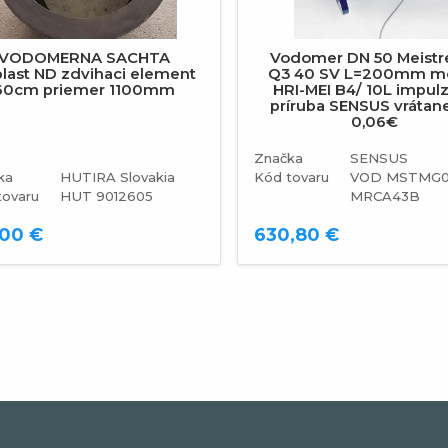
VODOMERNA SACHTA
Vodomer DN 50 Meist
revious
plast ND zdvihaci element
Q3 40 SV L=200mm m
60cm priemer 1100mm
HRI-MEI B4/ 10L impu
príruba SENSUS vrátan
0,06€
Značka
SENSUS
ka
HUTIRA Slovakia
Kód tovaru
VOD MSTMG0
tovaru
HUT 9012605
MRCA43B
,00 €
630,80 €