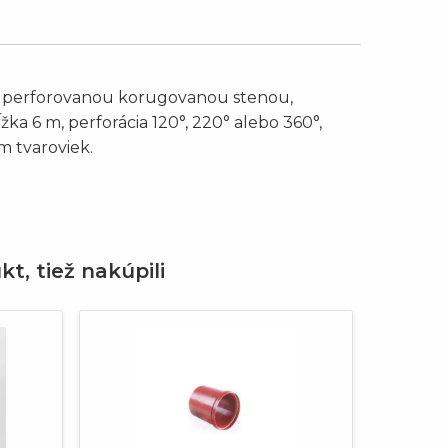
 perforovanou korugovanou stenou,
a 6 m, perforácia 120°, 220° alebo 360°,
m tvaroviek.
kt, tiež nakúpili