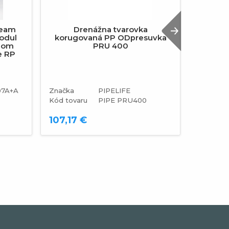
ream
Drenážna tvarovka
Vodovo
Next
odul
korugovaná PP ODpresuvka
náste
lzom
PRU 400
rozte
e RP
7A+A
Značka
PIPELIFE
Značka
Kód tovaru
PIPE PRU400
Kód tova
107,17 €
32,20 