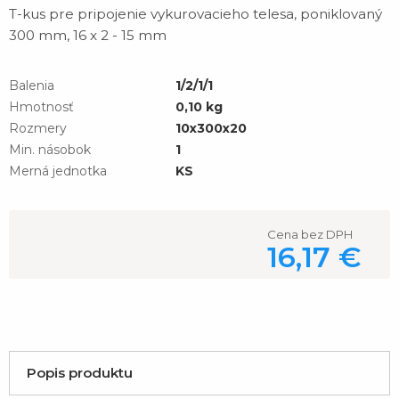
T-kus pre pripojenie vykurovacieho telesa, poniklovaný
300 mm, 16 x 2 - 15 mm
Balenia
1/2/1/1
Hmotnosť
0,10 kg
Rozmery
10x300x20
Min. násobok
1
Merná jednotka
KS
Cena bez DPH
16,17 €
Popis produktu