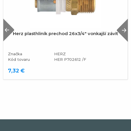
Previous
N
Herz plasthliník prechod 26x3/4" vonkajší závit
Značka
HERZ
Kód tovaru
HER P702612 /F
7,32 €