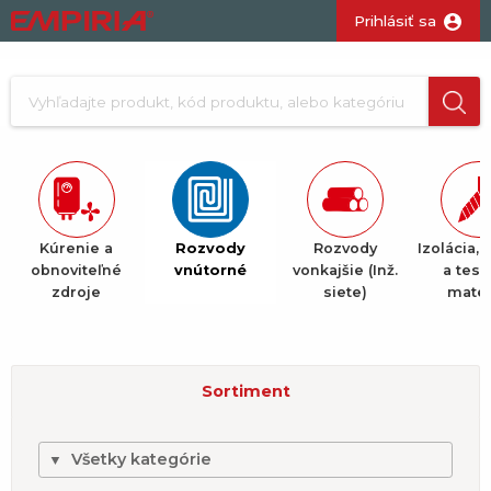
Prihlásiť sa
Kúrenie a
Rozvody
Rozvody
Izolácia, 
obnoviteľné
vnútorné
vonkajšie (Inž.
a tesn
zdroje
siete)
mater
Sortiment
Všetky kategórie
▼