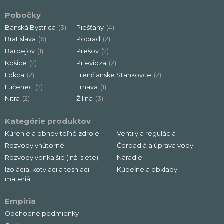
Pobočky
Banská Bystrica
(3)
Piešťany
(4)
Bratislava
(6)
Poprad
(2)
Bardejov
(1)
Prešov
(2)
Košice
(2)
Prievidza
(2)
Lokca
(2)
Trenčianske Stankovce
(2)
Lučenec
(2)
Trnava
(1)
Nitra
(2)
Žilina
(3)
Kategórie produktov
Kúrenie a obnoviteľné zdroje
Ventily a regulácia
Rozvody vnútorné
Čerpadlá a úprava vody
Rozvody vonkajšie (Inž. siete)
Náradie
Izolácia, kotviaci a tesniaci
Kúpeľne a obklady
materiál
Empiria
Obchodné podmienky