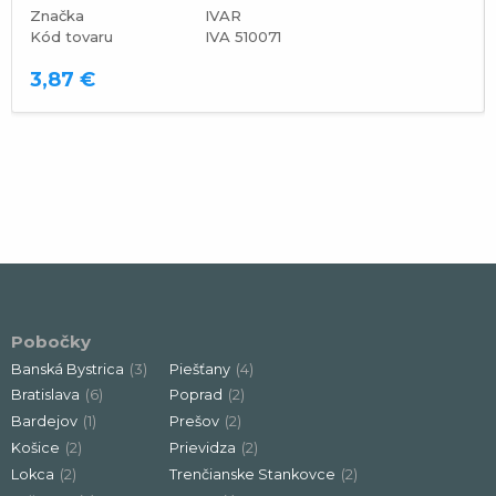
Značka
IVAR
Kód tovaru
IVA 510071
3,87 €
Pobočky
Banská Bystrica
(3)
Piešťany
(4)
Bratislava
(6)
Poprad
(2)
Bardejov
(1)
Prešov
(2)
Košice
(2)
Prievidza
(2)
Lokca
(2)
Trenčianske Stankovce
(2)