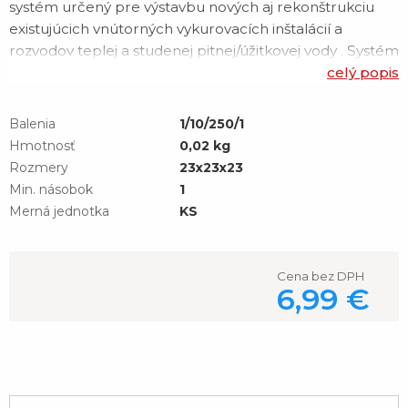
systém určený pre výstavbu nových aj rekonštrukciu
existujúcich vnútorných vykurovacích inštalácií a
rozvodov teplej a studenej pitnej/úžitkovej vody . Systém
využíva rýchlu a bezpečnú lisovaciu technológiu Press
celý popis
bez potreby spájkovania. Tvarovky sú vyrobené z
vysoko kvalitnej medi CU-DHP (CW024A) a bronzu
Balenia
1/10/250/1
2.109 v rozsahu priemerov O 12–108 mm . Systém j
Hmotnosť
0,02 kg
Rozmery
23x23x23
Min. násobok
1
Merná jednotka
KS
Cena bez DPH
6,99 €