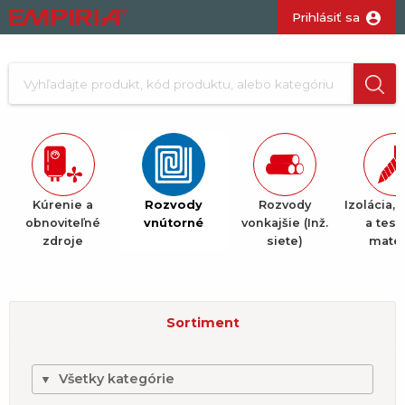
Prihlásiť sa
Kúrenie a
Rozvody
Rozvody
Izolácia, 
obnoviteľné
vnútorné
vonkajšie (Inž.
a tesn
zdroje
siete)
mater
Sortiment
Všetky kategórie
▼