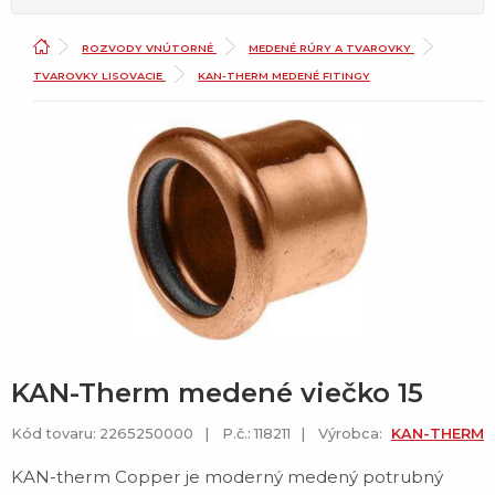
ROZVODY VNÚTORNÉ
MEDENÉ RÚRY A TVAROVKY
TVAROVKY LISOVACIE
KAN-THERM MEDENÉ FITINGY
KAN-Therm medené viečko 15
Kód tovaru: 2265250000
P.č.: 118211
Výrobca:
KAN-THERM
KAN-therm Copper je moderný medený potrubný