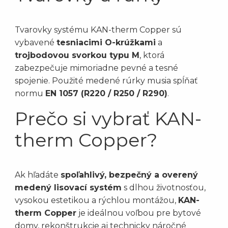
Tvarovky systému KAN-therm Copper sú
vybavené
tesniacimi O-krúžkami
a
trojbodovou svorkou typu M
, ktorá
zabezpečuje mimoriadne pevné a tesné
spojenie. Použité medené rúrky musia spĺňať
normu
EN 1057 (R220 / R250 / R290)
.
Prečo si vybrať KAN-
therm Copper?
Ak hľadáte
spoľahlivý, bezpečný a overený
medený lisovací systém
s dlhou životnosťou,
vysokou estetikou a rýchlou montážou,
KAN-
therm Copper
je ideálnou voľbou pre bytové
domy, rekonštrukcie aj technicky náročné