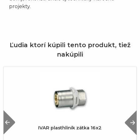
projekty.
Ľudia ktorí kúpili tento produkt, tiež
nakúpili
Previous
N
IVAR plasthliník zátka 16x2