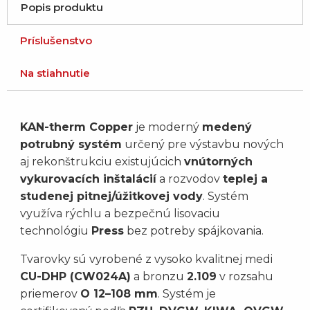
Popis produktu
Príslušenstvo
Na stiahnutie
KAN-therm Copper
je moderný
medený
potrubný systém
určený pre výstavbu nových
aj rekonštrukciu existujúcich
vnútorných
vykurovacích inštalácií
a rozvodov
teplej a
studenej pitnej/úžitkovej vody
. Systém
využíva rýchlu a bezpečnú lisovaciu
technológiu
Press
bez potreby spájkovania.
Tvarovky sú vyrobené z vysoko kvalitnej medi
CU-DHP (CW024A)
a bronzu
2.109
v rozsahu
priemerov
O 12–108 mm
. Systém je