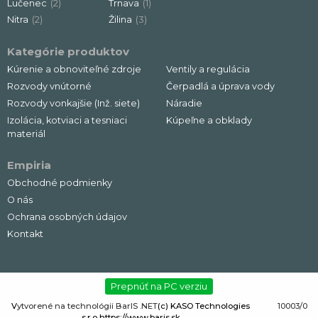
Lučenec
(2)
Trnava
(1)
Nitra
(2)
Žilina
(3)
Kategórie produktov
Kúrenie a obnoviteľné zdroje
Ventily a regulácia
Rozvody vnútorné
Čerpadlá a úprava vody
Rozvody vonkajšie (Inž. siete)
Náradie
Izolácia, kotviaci a tesniaci
Kúpeľne a obklady
materiál
Empiria
Obchodné podmienky
O nás
Ochrana osobných údajov
Kontakt
Prepnúť na PC verziu
V
ytvorené na technológii BarIS .NET
(c) KASO Technologies
10003/0
s.r.o
https://www.baris.sk