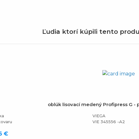
Ľudia ktorí kúpili tento produ
oblúk lisovací medený Profipress G - p
ka
VIEGA
tovaru
VIE 345556 -A2
6 €