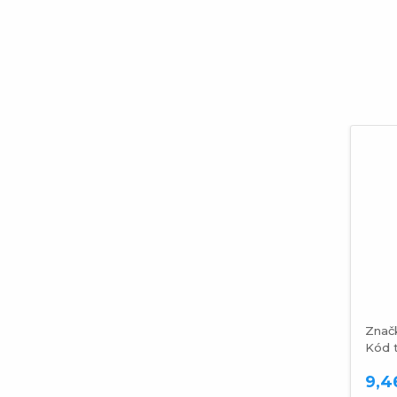
Znač
Kód 
9,4