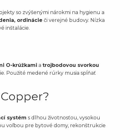
bjekty so zvýšenými nárokmi na hygienu a
denia, ordinácie
či verejné budovy. Nízka
 inštalácie.
mi O-krúžkami
a
trojbodovou svorkou
ie. Použité medené rúrky musia spĺňať
m Copper?
ací systém
s dlhou životnosťou, vysokou
ou voľbou pre bytové domy, rekonštrukcie