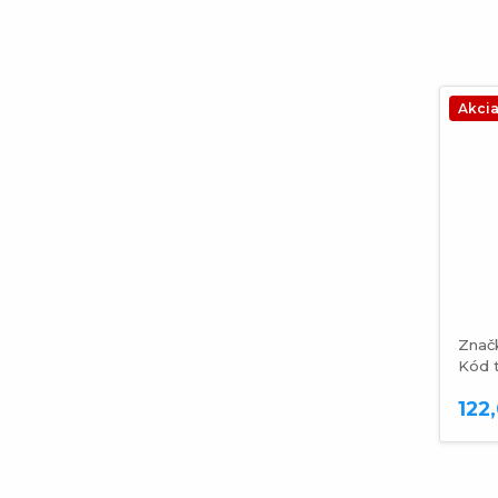
Akci
Znač
Kód 
122