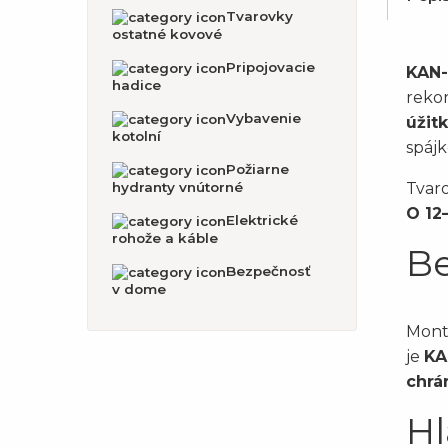
Tvarovky
ostatné kovové
Pripojovacie
KAN-
hadice
reko
Vybavenie
úžit
kotolní
spájk
Požiarne
Tvar
hydranty vnútorné
O 12
Elektrické
rohože a káble
Be
Bezpečnosť
v dome
Montá
je
KA
chrá
Hl