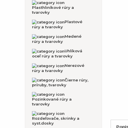
Plasthliníkové rúry a
tvarovky
Plastové
rúry a tvarovky
Medené
rúry a tvarovky
Uhlíková
oceľ rúry a tvarovky
Nerezové
rúry a tvarovky
Čierne rúry,
príruby, tvarovky
Pozinkované rúry a
tvarovky
Rozdeľovače, skrinky a
syst.dosky
Popi