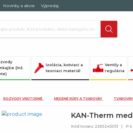
Novinky a akcie
Výpredaj
zvody
Izolácia, kotviaci a
Ventily a
nkajšie (Inž.
tesniaci materiál
regulácia
ete)
ROZVODY VNÚTORNÉ
MEDENÉ RÚRY A TVAROVKY
TVAROVKY
KAN-Therm mede
Kód tovaru: 2265245013
P.č.