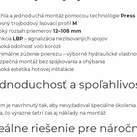
chla a jednoduchá montáž pomocou technológie
Press
esný trojbodový lisovací profil
M
roký rozsah priemerov
12–108 mm
nkcia
LBP
– signalizácia nezlisovaných spojov
soká odolnosť voči korózii
nimálne zúženie prierezu – výborné hydraulické vlastnos
zpečná montáž bez spájkovania a ohýbania
soká estetika hotovej inštalácie
dnoduchosť a spoľahlivo
m je navrhnutý tak, aby nevyžadoval špeciálne školenia.
a, čo výrazne šetrí čas aj náklady na montáž.
eálne riešenie pre náročn