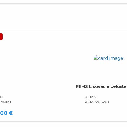
a
REMS Lisovacie čeluste
ka
REMS
tovaru
REM 570470
,00 €