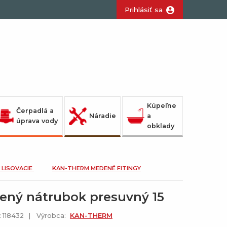
Prihlásiť sa
Kúpeľne
Čerpadlá a
Náradie
a
úprava vody
obklady
 LISOVACIE
KAN-THERM MEDENÉ FITINGY
ný nátrubok presuvný 15
: 118432
Výrobca:
KAN-THERM