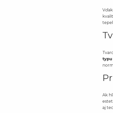
Vďak
kvali
tepel
Tv
Tvar
typu
nor
Pr
Ak h
este
aj te