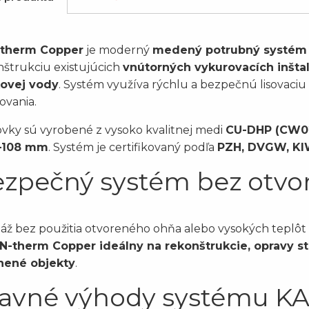
therm Copper
je moderný
medený potrubný systém
nštrukciu existujúcich
vnútorných vykurovacích inštal
kovej vody
. Systém využíva rýchlu a bezpečnú lisovaci
ovania.
ovky sú vyrobené z vysoko kvalitnej medi
CU-DHP (CW0
–108 mm
. Systém je certifikovaný podľa
PZH, DVGW, KI
zpečný systém bez otv
ž bez použitia otvoreného ohňa alebo vysokých teplôt v
N-therm Copper ideálny na rekonštrukcie, opravy s
nené objekty
.
avné výhody systému K