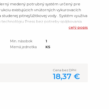
erný medený potrubný systém určený pre
rukciu existujúcich vnútorných vykurovacích
 a studenej pitnej/úžitkovej vody . Systém využíva
u technológiu Press bez potreby spájkovania.
soko kvalitnej medi CU-DHP (CW024A) a bronzu
celý popis
O 12–108 mm . Systém j
Min. násobok
1
Merná jednotka
KS
Cena bez DPH
18,37 €