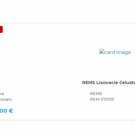
a
REMS Lisovacie čelust
ka
REMS
tovaru
REM 570135
,00 €