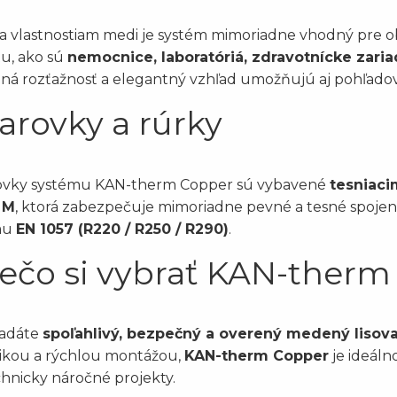
a vlastnostiam medi je systém mimoriadne vhodný pre o
tu, ako sú
nemocnice, laboratóriá, zdravotnícke zaria
ná rozťažnosť a elegantný vzhľad umožňujú aj pohľadové
arovky a rúrky
ovky systému KAN-therm Copper sú vybavené
tesniaci
 M
, ktorá zabezpečuje mimoriadne pevné a tesné spojen
mu
EN 1057 (R220 / R250 / R290)
.
ečo si vybrať KAN-ther
ľadáte
spoľahlivý, bezpečný a overený medený lisov
tikou a rýchlou montážou,
KAN-therm Copper
je ideáln
chnicky náročné projekty.