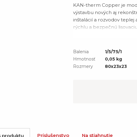
KAN-therm Copper je mod
výstavbu nových aj rekonšt
inštalácií a rozvodov teplej
rýchlu a bezpečnú lisovaci
Tvarovky sú vyrobené z vy
2.109 v rozsahu priemerov 
Balenia
1/5/75/1
Hmotnosť
0,05 kg
Rozmery
80x23x23
Príslušenstvo
Na stiahnutie
s produktu