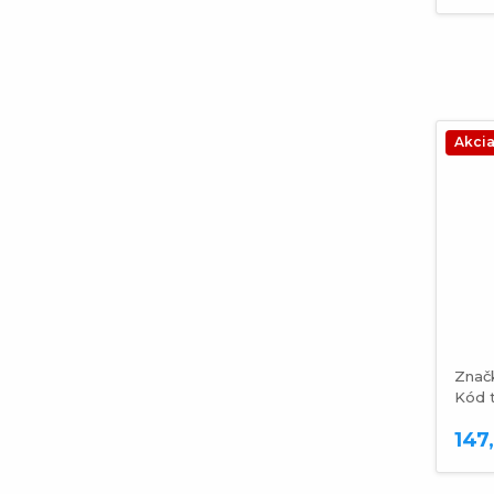
Akci
Znač
Kód 
147