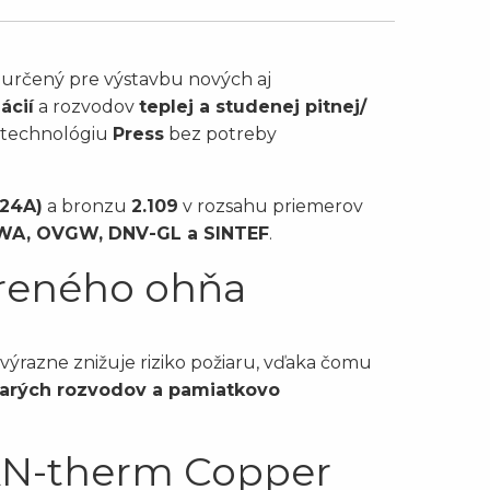
určený pre výstavbu nových aj
ácií
a rozvodov
teplej a studenej pitnej/
u technológiu
Press
bez potreby
24A)
a bronzu
2.109
v rozsahu priemerov
WA, OVGW, DNV-GL a SINTEF
.
oreného ohňa
ýrazne znižuje riziko požiaru, vďaka čomu
tarých rozvodov a pamiatkovo
AN-therm Copper