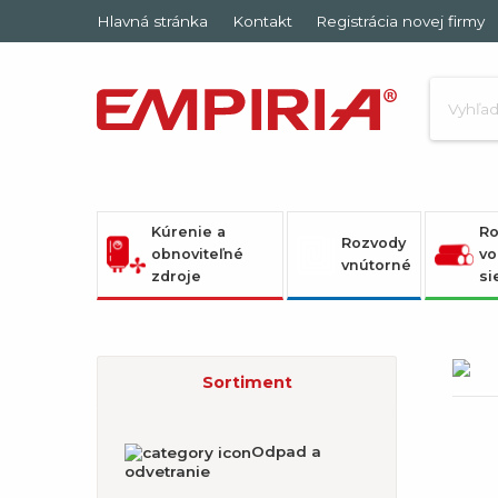
Hlavná stránka
Kontakt
Registrácia novej firmy
Kúrenie a
Ro
Rozvody
obnoviteľné
vo
vnútorné
zdroje
si
Sortiment
Odpad a
odvetranie