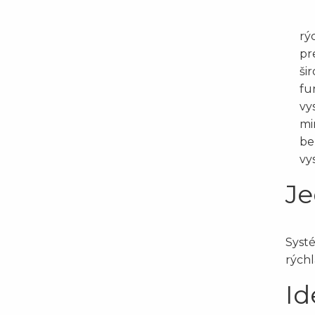
rý
pr
ši
fu
vy
mi
be
vy
Je
Systé
rýchl
Id