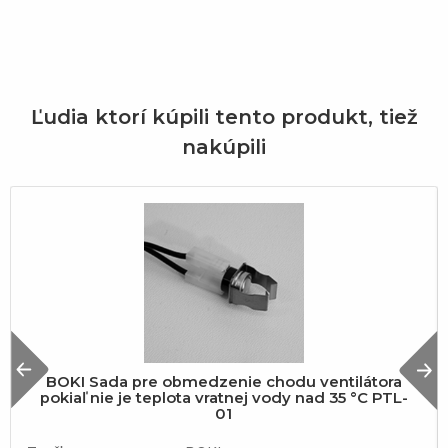
Ľudia ktorí kúpili tento produkt, tiež
nakúpili
Previous
N
BOKI Sada pre obmedzenie chodu ventilátora
pokiaľ nie je teplota vratnej vody nad 35 °C PTL-
01