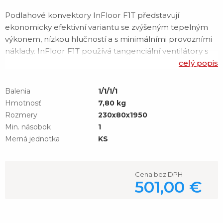
Podlahové konvektory InFloor F1T představují
ekonomicky efektivní variantu se zvýšeným tepelným
výkonem, nízkou hlučností a s minimálními provozními
náklady. InFloor F1T používá tangenciální ventilátory s
EC motory, které přinášejí vysok&y
celý popis
Balenia
1/1/1/1
Hmotnosť
7,80 kg
Rozmery
230x80x1950
Min. násobok
1
Merná jednotka
KS
Cena bez DPH
501,00 €