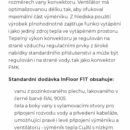
rozměrech vany konvektoru. Ventilátor má
optimalizovanou délku tak, aby ofukoval
maximální část výměníku. Z hlediska použití
výrobek plnohodnotně zajišťuje funkci vytápění
i jako jediný zdroj tepla ve vytápěném prostoru.
Tepelný výkon konvektoru je regulován na
straně vzduchu regulačními prvky z široké
nabídky standardního příslušenství a může být
regulován i na straně vody, tak jako konvektor
FMK.
Standardní dodávka InFloor F1T obsahuje:
vanu z pozinkovaného plechu, lakovaného v
černé barvě RAL 9005
čela a boky vany s vylamovacími otvory pro
připojení rozvodu vody a přivedení kabeláže,
umožňující pravé i levé připojení výměníku a
ventilátoru • výměník tepla Cu/Al s nízkým