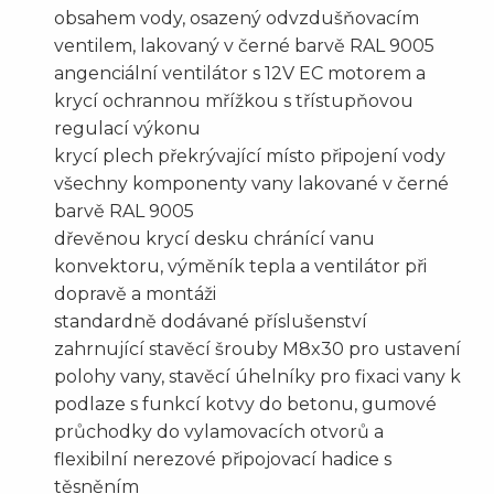
obsahem vody, osazený odvzdušňovacím
ventilem, lakovaný v černé barvě RAL 9005
angenciální ventilátor s 12V EC motorem a
krycí ochrannou mřížkou s třístupňovou
regulací výkonu
krycí plech překrývající místo připojení vody
všechny komponenty vany lakované v černé
barvě RAL 9005
dřevěnou krycí desku chránící vanu
konvektoru, výměník tepla a ventilátor při
dopravě a montáži
standardně dodávané příslušenství
zahrnující stavěcí šrouby M8x30 pro ustavení
polohy vany, stavěcí úhelníky pro fixaci vany k
podlaze s funkcí kotvy do betonu, gumové
průchodky do vylamovacích otvorů a
flexibilní nerezové připojovací hadice s
těsněním