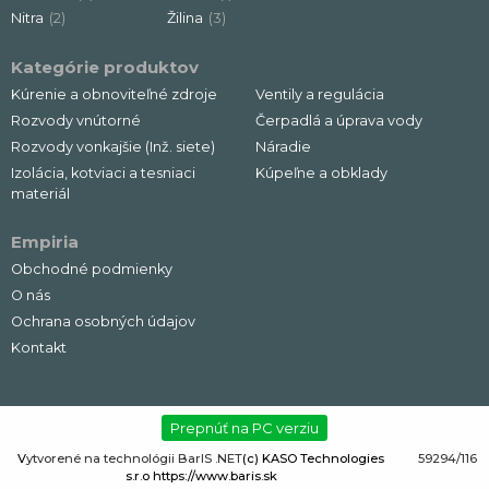
Nitra
(2)
Žilina
(3)
Kategórie produktov
Kúrenie a obnoviteľné zdroje
Ventily a regulácia
Rozvody vnútorné
Čerpadlá a úprava vody
Rozvody vonkajšie (Inž. siete)
Náradie
Izolácia, kotviaci a tesniaci
Kúpeľne a obklady
materiál
Empiria
Obchodné podmienky
O nás
Ochrana osobných údajov
Kontakt
Prepnúť na PC verziu
V
ytvorené na technológii BarIS .NET
(c) KASO Technologies
59294/116
s.r.o
https://www.baris.sk