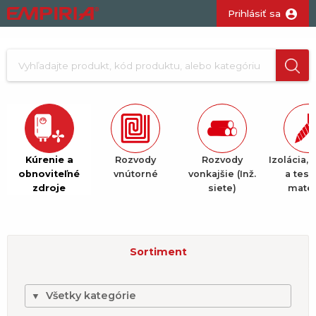
Prihlásiť sa
Kúrenie a
Rozvody
Rozvody
Izolácia, 
obnoviteľné
vnútorné
vonkajšie (Inž.
a tesn
zdroje
siete)
mater
Sortiment
Všetky kategórie
▼