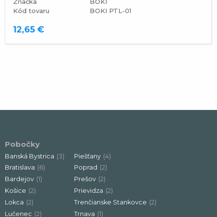
Značka
BOKI
Kód tovaru
BOKI PTL-01
12,65 €
Pobočky
Banská Bystrica
(3)
Piešťany
(4)
Bratislava
(6)
Poprad
(2)
Bardejov
(1)
Prešov
(2)
Košice
(2)
Prievidza
(2)
Lokca
(2)
Trenčianske Stankovce
(2)
Lučenec
(2)
Trnava
(1)