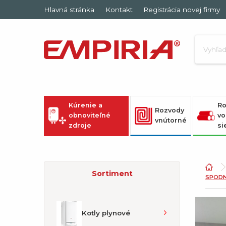
Hlavná stránka
Kontakt
Registrácia novej firmy
Kúrenie a
Ro
Rozvody
obnoviteľné
vo
vnútorné
zdroje
si
Sortiment
SPODN
Kotly plynové