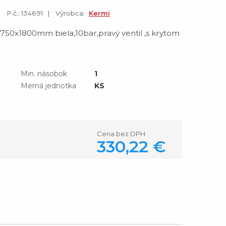
P.č.: 134691
Výrobca:
Kermi
50x1800mm biela,10bar,pravý ventil ,s krytom
Min. násobok
1
Merná jednotka
KS
5
Cena bez DPH
330,22 €