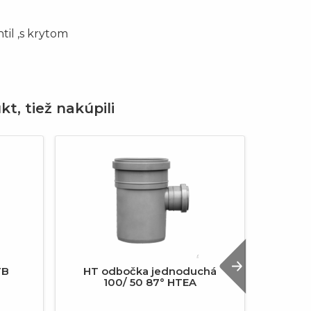
il ,s krytom
kt, tiež nakúpili
Next
TB
HT odbočka jednoduchá
O
100/ 50 87° HTEA
dvoj
M8/M