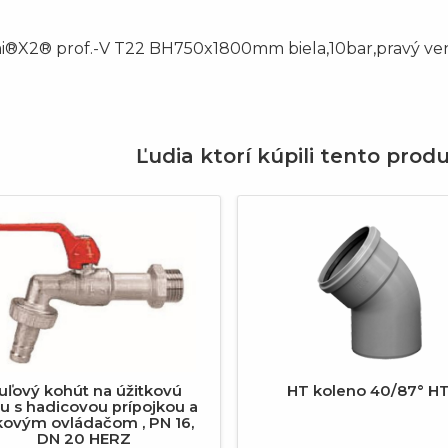
i®X2® prof.-V T22 BH750x1800mm biela,10bar,pravý vent
Ľudia ktorí kúpili tento produ
revious
uľový kohút na úžitkovú
HT koleno 40/87° H
u s hadicovou prípojkou a
ovým ovládačom , PN 16,
DN 20 HERZ