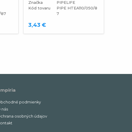
Značka
PIPELIFE
Kód tovaru
PIPE HTEA110/050/8
Značka
/87
7
Kód tova
3,43 €
4,20 €
mpiria
bchodné podmienky
 nás
chrana osobných údajov
ontakt