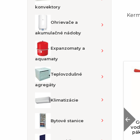
konvektory
Kerm
Ohrievače a
akumulačné nádoby
Expanzomaty a
aquamaty
Teplovzdušné
agregáty
Klimatizácie
P
Bytové stanice
 DN 40 -
Ohrievač solárny stacionárny
G
"
300 OKC NTRR/SOL Dražice
vod
pák