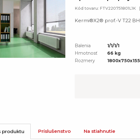
Kód tovaru: FTV220751801L1K
Kermi®X2® prof.-V T22 BH7
Balenia
1/1/1/1
Hmotnosť
66 kg
Rozmery
1800x750x15
Príslušenstvo
Na stiahnutie
s produktu