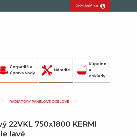
Prihlásiť sa
Kúpeľne
Čerpadlá a
Náradie
a
úprava vody
obklady
RADIÁTORY PANELOVÉ OCEĽOVÉ
vý 22VKL 750x1800 KERMI
ie ľavé