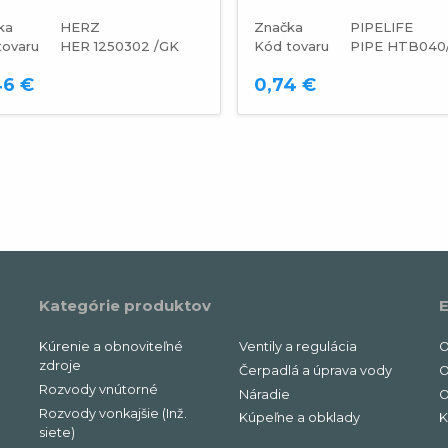
ka
HERZ
Značka
PIPELIFE
tovaru
HER 1250302 /GK
Kód tovaru
PIPE HTB040
46 €
0,74 €
Kategórie produktov
E
Kúrenie a obnoviteľné
Ventily a regulácia
O
zdroje
Čerpadlá a úprava vody
O
Rozvody vnútorné
Náradie
O
Rozvody vonkajšie (Inž.
Kúpeľne a obklady
K
siete)