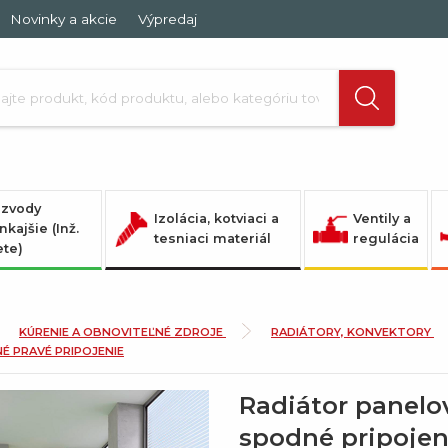
Novinky a akcie
Výpredaj
zvody
Izolácia, kotviaci a
Ventily a
nkajšie (Inž.
tesniaci materiál
regulácia
ete)
KÚRENIE A OBNOVITEĽNÉ ZDROJE
RADIÁTORY, KONVEKTORY
É PRAVÉ PRIPOJENIE
Radiátor panelo
spodné pripojen