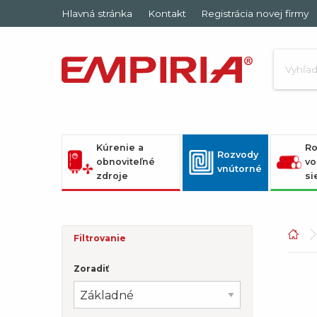
Hlavná stránka
Kontakt
Registrácia novej firmy
Kúrenie a
Ro
Rozvody
obnoviteľné
vo
vnútorné
zdroje
si
Filtrovanie
Zoradiť