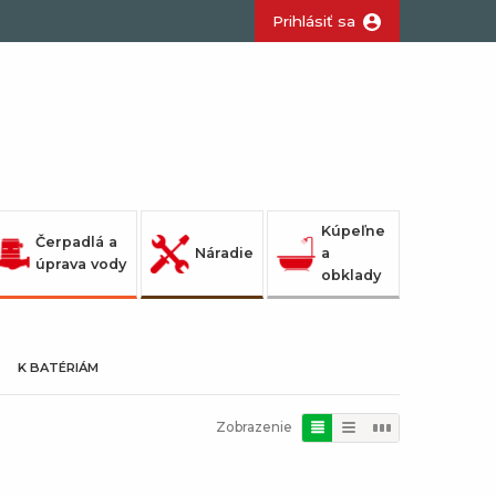
Prihlásiť sa
Kúpeľne
Čerpadlá a
Náradie
a
úprava vody
obklady
K BATÉRIÁM
Zobrazenie