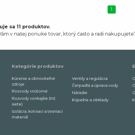
1
uje sa 11 produktov.
ám v našej ponuke tovar, ktorý často a radi nakupujete
Kategórie produktov
E
Kúrenie a obnoviteľné
Ventily a regulácia
O
zdroje
Čerpadlá a úprava vody
O
Rozvody vnútorné
Náradie
O
Rozvody vonkajšie (Inž.
Kúpeľne a obklady
K
siete)
Izolácia, kotviaci a tesniaci
materiál