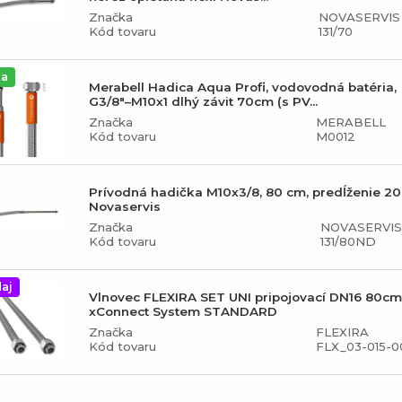
Značka
NOVASERVIS
Kód tovaru
131/70
ka
Merabell Hadica Aqua Profi, vodovodná batéria,
G3/8"–M10x1 dlhý závit 70cm (s PV...
Značka
MERABELL
Kód tovaru
M0012
Prívodná hadička M10x3/8, 80 cm, predĺženie 2
Novaservis
Značka
NOVASERVIS
Kód tovaru
131/80ND
aj
Vlnovec FLEXIRA SET UNI pripojovací DN16 80cm
xConnect System STANDARD
Značka
FLEXIRA
Kód tovaru
FLX_03-015-0