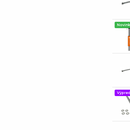
Novin
Výpred