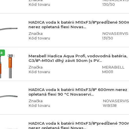
Kód tovaru
130/50
HADICA voda k batérii M10xF3/8"predĺžené 50
nerez opletaná flexi Novas...
Značka
NOVASERVIS
Kód tovaru
131/50
ka
Merabell Hadica Aqua Profi, vodovodná batéria,
G3/8"–M10x1 dlhý závit 50cm (s PV...
Značka
MERABELL
Kód tovaru
M0011
HADICA voda k batérii M10xF3/8" 600mm nerez
opletaná flexi 90 °C Novaservi...
Značka
NOVASERVIS
Kód tovaru
WBS18
HADICA voda k batérii M10xF3/8"predĺžené 70
nerez opletaná flexi Novas...