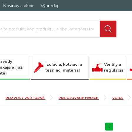
Novinky a akcie
Výpredaj
zvody
Izolácia, kotviaci a
Ventily a
nkajšie (Inž.
tesniaci materiál
regulácia
ete)
ROZVODY VNÚTORNÉ
PRIPOJOVACIE HADICE
VODA
1