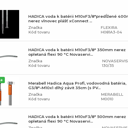
HADICA voda k batérii M10xF3/8"predĺžené 40
nerez vlnovec plášť xConnect ...
Značka
FLEXIRA
Kód tovaru
H081A3-04
HADICA voda k batérii M10xF3/8" 350mm nerez
opletaná flexi 90 °C Novaservi...
Značka
NOVASERVIS
Kód tovaru
130/35
ka
Merabell Hadica Aqua Profi, vodovodná batéria,
G3/8"–M10x1 dlhý závit 35cm (s PV...
Značka
MERABELL
Kód tovaru
M0010
HADICA voda k batérii M10xF3/8" 500mm nerez
opletaná flexi 90 °C Novaservi...
Značka
NOVASERVIS