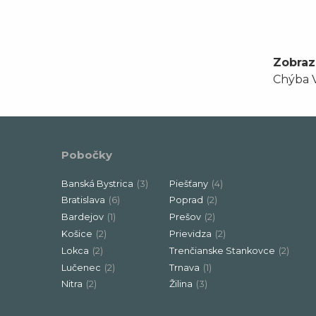
Zobraz
Chýba V
Pobočky
Banská Bystrica
(3)
Piešťany
(4)
Bratislava
(6)
Poprad
(2)
Bardejov
(1)
Prešov
(2)
Košice
(2)
Prievidza
(2)
Lokca
(2)
Trenčianske Stankovce
(2)
Lučenec
(2)
Trnava
(1)
Nitra
(2)
Žilina
(3)