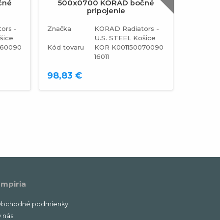
čné
500x0700 KORAD bočné
500x
pripojenie
ors -
Značka
KORAD Radiators -
Značka
šice
U.S. STEEL Košice
060090
Kód tovaru
KOR K001150070090
Kód tova
16011
98,83 €
87,19 
mpiria
bchodné podmienky
 nás