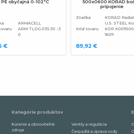
PE obyčajná 0-102°C
500x0600 KORAD bo
pripojenie
Značka
KORAD Radiat
ka
ARMACELL
U.S. STEEL Ko
tovaru
ARM TLDG.035.30 -3
Kód tovaru
KOR K001150
0
16011
6 €
89,92 €
Kategórie produktov
E
Kúrenie a obnoviteľné
Ventily a regulácia
O
zdroje
Čerpadlá a úprava vody
O