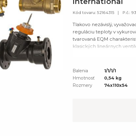
International
Kód tovaru: 52164315
P.č.: 
Tlakovo nezávislý, vyvažo
reguláciu teploty v vykuro
tvarovaná EQM charakterist
klasických lineárnych vent
teploty. Ventil chráni sys
a diferenčného tlaku v sús
Balenia
1/1/1/1
Hmotnosť
0,54 kg
Rozmery
74x110x54