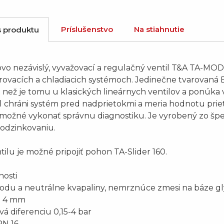
Príslušenstvo
Na stiahnutie
s produktu
ovo nezávislý, vyvažovací a regulačný ventil T&A TA-MO
ovacích a chladiacich systémoch. Jedinečne tvarovaná E
 než je tomu u klasických lineárnych ventilov a ponúka 
l chráni systém pred nadprietokmi a meria hodnotu prie
možné vykonať správnu diagnostiku. Je vyrobený zo špec
 odzinkovaniu.
tilu je možné pripojiť pohon TA-Slider 160.
nosti
vodu a neutrálne kvapaliny, nemrznúce zmesi na báze gl
h 4 mm
vá diferenciu 0,15-4 bar
PN 16