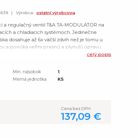
93639
Výrobca:
ostatní výrobcovia
vací a regulačný ventil T&A TA-MODULATOR na
vacích a chladiacich systémoch. Jedinečne
ika dosahuje až 6x väčší zdvih než je tomu u
ilov a ponúka veľmi presnú a plynulú úpravu
tém pred nadprietokmi a meria hodnotu prietoku
celý popis
tave, aby bolo možné vy
Min. násobok
1
Merná jednotka
KS
Cena bez DPH
137,09 €