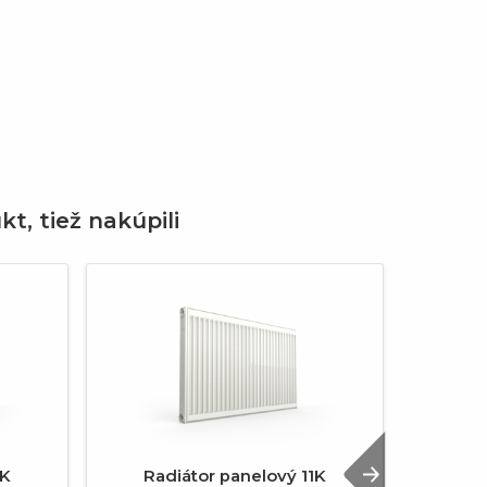
kt, tiež nakúpili
Next
1K
Radiátor panelový 11K
Rad