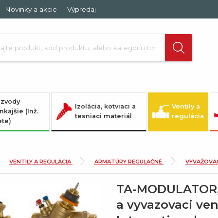
Novinky a akcie
Výpredaj
zvody
Izolácia, kotviaci a
Ventily a
nkajšie (Inž.
tesniaci materiál
regulácia
ete)
VENTILY A REGULÁCIA
ARMATÚRY REGULAČNÉ
VYVAŽOVAC
TA-MODULATOR, t
a vyvazovaci vent