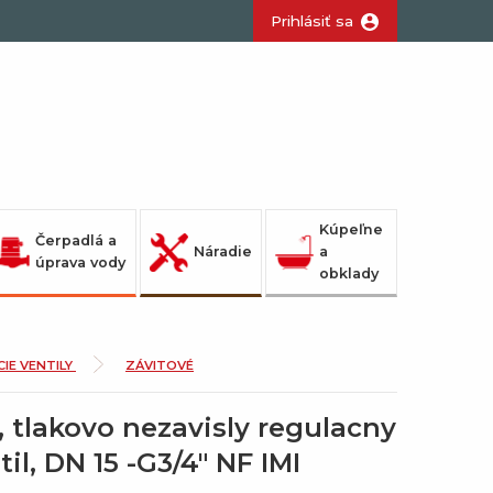
Prihlásiť sa
Kúpeľne
Čerpadlá a
Náradie
a
úprava vody
obklady
IE VENTILY
ZÁVITOVÉ
lakovo nezavisly regulacny
il, DN 15 -G3/4" NF IMI