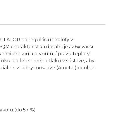
DULATOR na reguláciu teploty v
QM charakteristika dosahuje až 6x väčší
veľmi presnú a plynulú úpravu teploty.
toku a diferenčného tlaku v sústave, aby
iálnej zliatiny mosadze (Ametal) odolnej
ykolu (do 57 %)