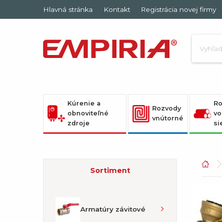
Hlavná stránka
Kontakt
Registrácia novej firmy
Kúrenie a
Ro
Rozvody
obnoviteľné
vo
vnútorné
zdroje
si
Sortiment
Armatúry závitové