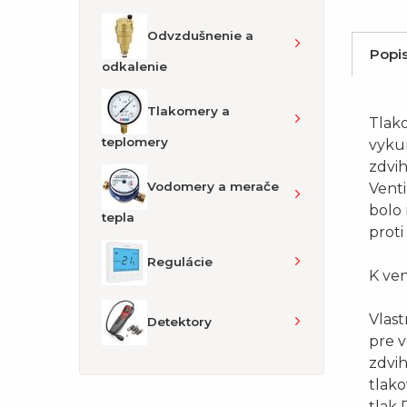
Odvzdušnenie a
Popi
odkalenie
Tlakomery a
Tlak
teplomery
vykur
zdvih
Vodomery a merače
Venti
bolo 
tepla
proti
Regulácie
K ven
Vlast
Detektory
pre 
zdvi
tlako
tlak 