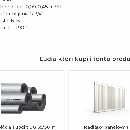
ah prietoku 0,09-0,48 m3/h
sť pripojenia G 3/4"
osť DN 15
ta -10...+90 °C
Ľudia ktorí kúpili tento produ
revious
olácia Tubolit DG 35/30 1"
Radiátor panelový 1