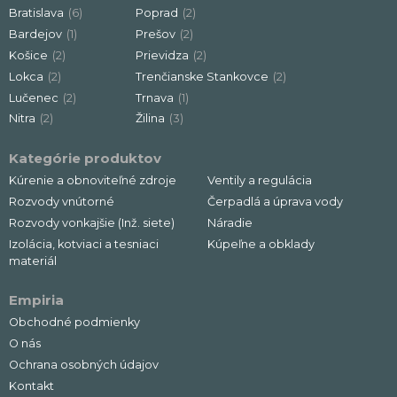
Bratislava
(6)
Poprad
(2)
Bardejov
(1)
Prešov
(2)
Košice
(2)
Prievidza
(2)
Lokca
(2)
Trenčianske Stankovce
(2)
Lučenec
(2)
Trnava
(1)
Nitra
(2)
Žilina
(3)
Kategórie produktov
Kúrenie a obnoviteľné zdroje
Ventily a regulácia
Rozvody vnútorné
Čerpadlá a úprava vody
Rozvody vonkajšie (Inž. siete)
Náradie
Izolácia, kotviaci a tesniaci
Kúpeľne a obklady
materiál
Empiria
Obchodné podmienky
O nás
Ochrana osobných údajov
Kontakt