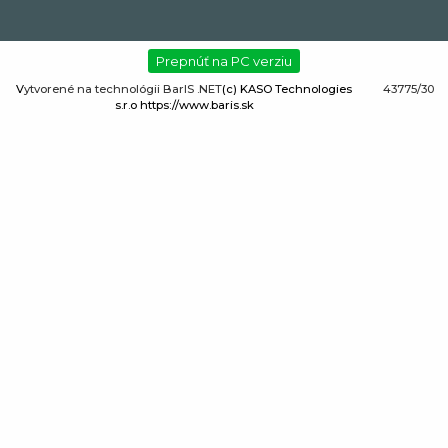
Prepnúť na PC verziu
V
ytvorené na technológii BarIS .NET
(c) KASO Technologies
43775/30
s.r.o
https://www.baris.sk