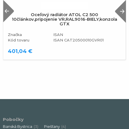
Previous
N
Oceľový radiátor ATOL C2 500
10článkov,pripojenie VR,RAL9016-BIELY,konzola
GTX
Značka
ISAN
Kód tovaru
ISAN CAT20500010GVR01
401,04 €
Pobočky
Banská Bystrica
(3)
Piešťany
(4)