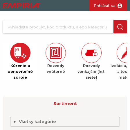
Prihlásiť sa
Kúrenie a
Rozvody
Rozvody
Izolácia, 
obnoviteľné
vnútorné
vonkajšie (Inž.
a tesn
zdroje
siete)
mater
Sortiment
Všetky kategórie
▼