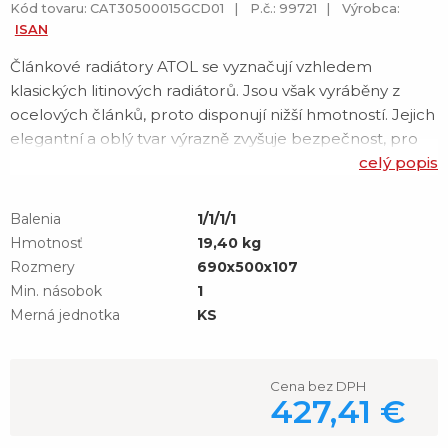
Kód tovaru: CAT30500015GCD01
P.č.: 99721
Výrobca:
ISAN
Článkové radiátory ATOL se vyznačují vzhledem
klasických litinových radiátorů. Jsou však vyráběny z
ocelových článků, proto disponují nižší hmotností. Jejich
elegantní a oblý tvar výrazně zvyšuje bezpečnost, pro
kterou jsou často instalovány ve školách a dalších
celý popis
veřejných budovách. Mají optimální cirkulaci topného
média s velkou účinností přenosu tepla. Jsou vhodné
Balenia
1/1/1/1
pro provoz v nízkoteplotních sys
Hmotnosť
19,40 kg
Rozmery
690x500x107
Min. násobok
1
Merná jednotka
KS
Cena bez DPH
427,41 €