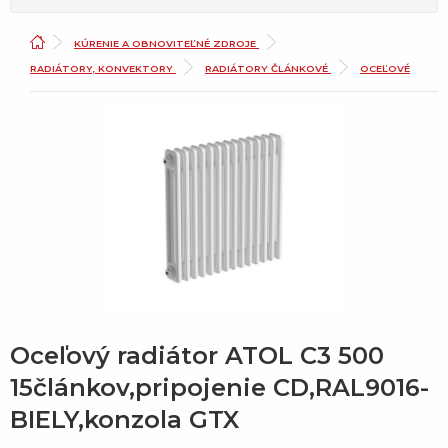
KÚRENIE A OBNOVITEĽNÉ ZDROJE
RADIÁTORY, KONVEKTORY
RADIÁTORY ČLÁNKOVÉ
OCEĽOVÉ
Oceľový radiátor ATOL C3 500
15článkov,pripojenie CD,RAL9016-
BIELY,konzola GTX