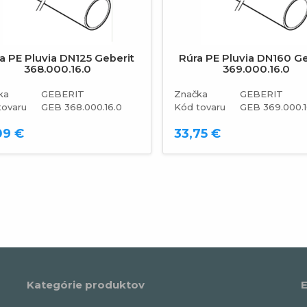
revious
a PE Pluvia DN125 Geberit
Rúra PE Pluvia DN160 Ge
368.000.16.0
369.000.16.0
ka
GEBERIT
Značka
GEBERIT
tovaru
GEB 368.000.16.0
Kód tovaru
GEB 369.000.1
09 €
33,75 €
Kategórie produktov
E