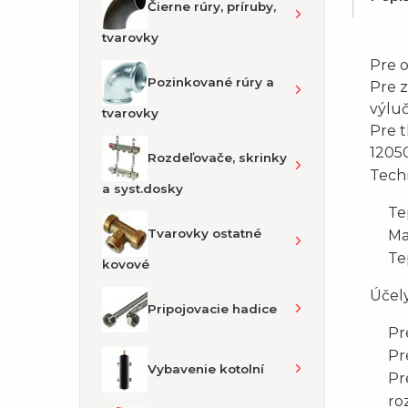
Čierne rúry, príruby,
tvarovky
Pre 
Pozinkované rúry a
Pre 
výlu
tvarovky
Pre t
1205
Rozdeľovače, skrinky
Tech
a syst.dosky
Te
Tvarovky ostatné
Ma
Te
kovové
Účely
Pripojovacie hadice
Pr
Pr
Vybavenie kotolní
Pr
ro