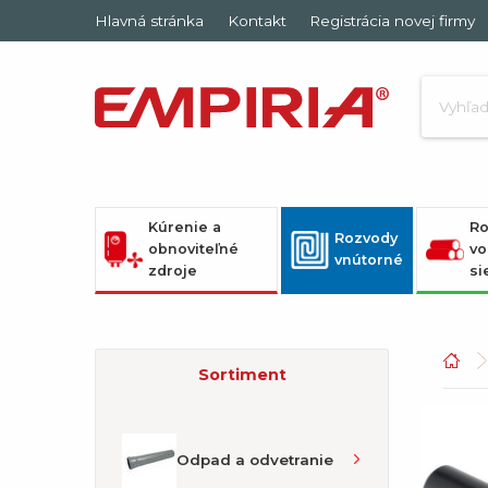
Hlavná stránka
Kontakt
Registrácia novej firmy
Kúrenie a
Ro
Rozvody
obnoviteľné
vo
vnútorné
zdroje
si
Sortiment
Odpad a odvetranie