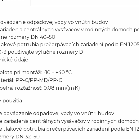
odvádzanie odpadovej vody vo vnútri budov
zariadenia centrálnych vysávačov v rodinných domoch p
čne rozmery DN 40–50
lakové potrubia prečerpávacích zariadení podľa EN 120
0-3 používajte výlučne rozmery D
nické údaje
plota pri montáži: -10 – +40 °C
teriál: PP-C/PP-MD/PP-C
pelná rozťažnosť: 0.08 mm/(m·K)
 použitia
e odvádzanie odpadovej vody vo vnútri budov
e zariadenia centrálnych vysávačov v rodinných domoc
e tlakové potrubia prečerpávacích zariadení podľa EN 1
zmery DN 32–50