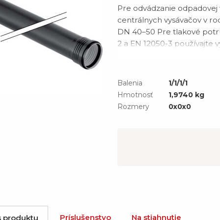
Pre odvádzanie odpadovej v
centrálnych vysávačov v r
DN 40–50 Pre tlakové potr
2 a EN 12050-3 používajte 
montáži: -10 – +40 °C Mate
mm/(m·K) Účely použitia P
Balenia
1/1/1/1
Hmotnosť
1,9740 kg
Rozmery
0x0x0
Príslušenstvo
Na stiahnutie
s produktu