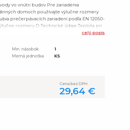
ody vo vnútri budov Pre zariadenia
odinných domoch používajte výlučne rozmery
ubia prečerpávacích zariadení podľa EN 12050-
výlučne rozmery D Technické údaje Teplota pri
riál: PP-C/PP-MD/PP-C Tepelná rozťažnosť: 0.08
celý popis
re odvádzanie odpadovej vody vo
Min. násobok
1
Merná jednotka
KS
Cena bez DPH
29,64 €