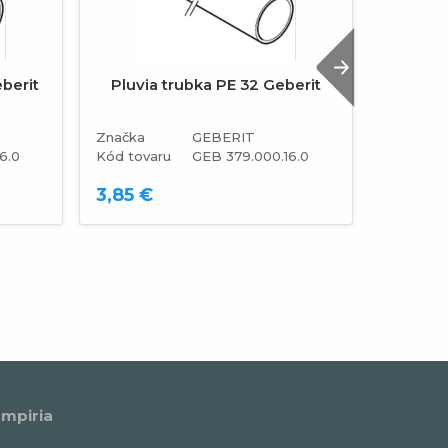
Next
berit
Pluvia trubka PE 32 Geberit
Rúra
Ge
Značka
GEBERIT
Značka
6.0
Kód tovaru
GEB 379.000.16.0
Kód tova
3,85 €
5,92 €
mpiria