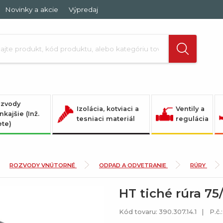
Novinky a akcie
Výpredaj
zvody
Izolácia, kotviaci a
Ventily a
nkajšie (Inž.
tesniaci materiál
regulácia
ete)
ROZVODY VNÚTORNÉ
ODPAD A ODVETRANIE
RÚRY
HT tiché rúra 75
Kód tovaru: 390.307.14.1
P.č.