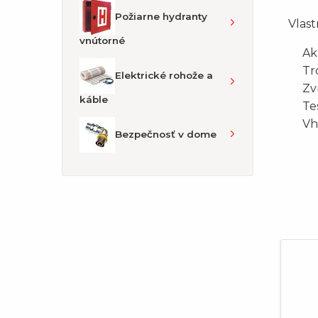
Požiarne hydranty
Vlast
vnútorné
Ak
Tr
Elektrické rohože a
Zv
káble
Te
Vh
Bezpečnosť v dome