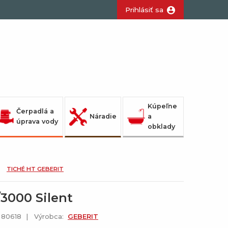
Prihlásiť sa
Kúpeľne
Čerpadlá a
Náradie
a
úprava vody
obklady
TICHÉ HT GEBERIT
/3000 Silent
: 80618
Výrobca:
GEBERIT